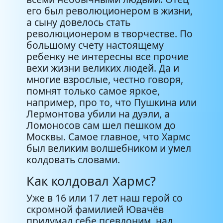
его был революционером в жизни,
а сыну довелось стать
революционером в творчестве. По
большому счету настоящему
ребенку не интересны все прочие
вехи жизни великих людей. Да и
многие взрослые, честно говоря,
помнят только самое яркое,
например, про то, что Пушкина или
Лермонтова убили на дуэли, а
Ломоносов сам шел пешком до
Москвы. Самое главное, что Хармс
был великим волшебником и умел
колдовать словами.
Как колдовал Хармс?
Уже в 16 или 17 лет наш герой со
скромной фамилией Ювачёв
придумал себе псевдоним, над