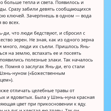
ло больше тепла и света. Появилось и
ды. Сразу забили девять сообщающихся
ою ключей. Зачерпнешь в одном — вода
 во всех.
-ди, что люди бедствуют, и сбросил с
ство зерен. Не зная, как из одного зерна
и много, люди их съели. Пришлось Янь-
ься на землю, вспахать ее и посеять
 появились полезные злаки. Так началось
. Помня о заслугах Янь-ди, его стали
Шэнь-нуном («Божественным
цем»).
акже отличать целебные травы от
ых и ядовитых. Была у Шэнь-нуна красная
няющая цвет при прикосновении к яду.
 на луг и хлестал ею травы. Так он