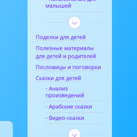
малышей
Поделки для детей
Полезные материалы
для детей и родителей
Пословицы и поговорки
Сказки для детей
- Анализ
произведений
- Арабские сказки
- Видео-сказки