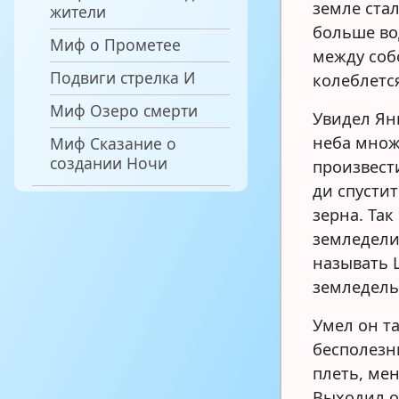
земле ста
жители
больше во
Миф о Прометее
между соб
Подвиги стрелка И
колеблется
Миф Озеро смерти
Увидел Янь
неба множе
Миф Сказание о
создании Ночи
произвест
ди спустит
зерна. Так
земледелие
называть 
земледель
Умел он т
бесполезн
плеть, ме
Выходил он