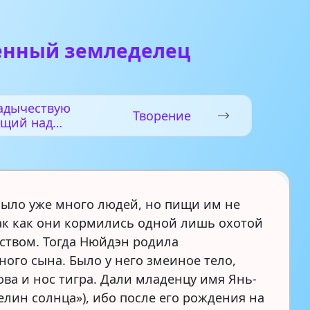
енный земледелец
адычествую
Творение
щий над
просом
было уже много людей, но пищи им не
так как они кормились одной лишь охотой
ством. Тогда Нюйдэн родила
ного сына. Было у него змеиное тело,
ова и нос тигра. Дали младенцу имя Янь-
елин солнца»), ибо после его рождения на