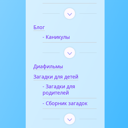
Блог
- Каникулы
Диафильмы
Загадки для детей
- Загадки для
родителей
- Сборник загадок