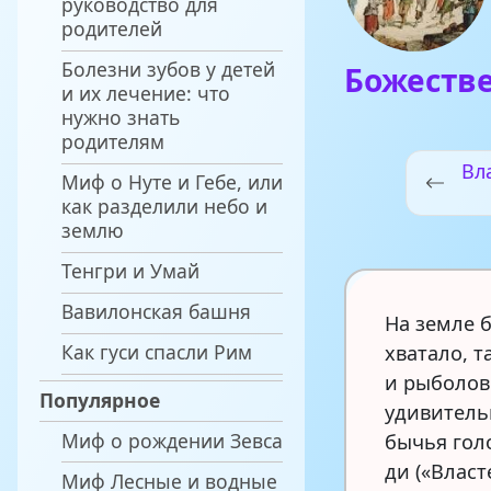
руководство для
родителей
Болезни зубов у детей
Божеств
и их лечение: что
нужно знать
родителям
Вл
Миф о Нуте и Гебе, или
как разделили небо и
землю
Тенгри и Умай
Вавилонская башня
На земле 
Как гуси спасли Рим
хватало, 
и рыболов
Популярное
удивитель
Миф о рождении Зевса
бычья гол
ди («Власт
Миф Лесные и водные