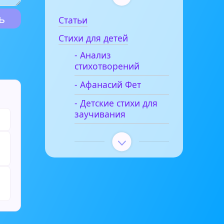
Статьи
Стихи для детей
- Анализ
стихотворений
- Афанасий Фет
- Детские стихи для
заучивания