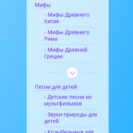
Мифы
- Мифы Древнего
Китая
- Мифы Древнего
Рима
- Мифы Древней
Греции
Песни для детей
- Детские песни из
мультфильмов
- Звуки природы для
детей
- Колыбельные для