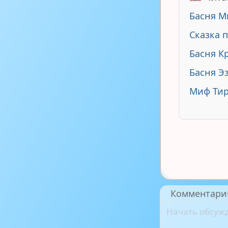
Басня М
Сказка 
Басня К
Басня Э
Миф Тир
Комментари