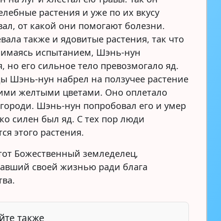
елебные растения и уже по их вкусу
вал, от какой они помогают болезни.
вала также и ядовитые растения, так что
анимаясь испытанием, Шэнь-нун
, но его сильное тело превозмогало яд.
ы Шэнь-нун набрел на ползучее растение
ими желтыми цветами. Оно оплетало
згороди. Шэнь-нун попробовал его и умер
ко силен был яд. С тех пор люди
ся этого растения.
этот Божественный земледелец,
авший своей жизнью ради блага
тва.
йте также