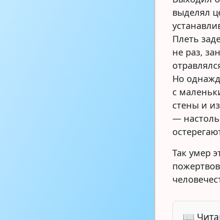
выделял ц
устанавли
Плеть заде
не раз, з
отравлялся
Но однажд
с маленьк
стены и и
— настоль
остерегают
Так умер 
пожертвов
человечес
📖 Чита