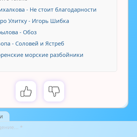
ихалкова - Не стоит благодарности
про Улитку - Игорь Шибка
рылова - Обоз
зопа - Соловей и Ястреб
ренские морские разбойники
и