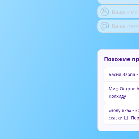
Похожие п
Басня Эзопа -
Миф Остров А
Колхиду
«Золушка» - 
сказки Ш. Пе