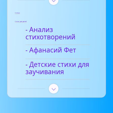
Статьи
Стихи для детей
- Анализ
стихотворений
- Афанасий Фет
- Детские стихи для
заучивания