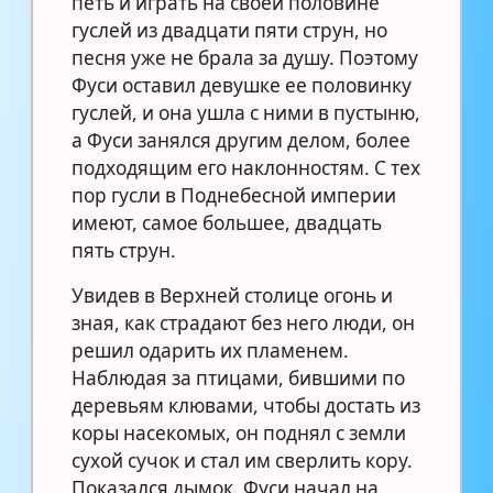
петь и играть на своей половине
гуслей из двадцати пяти струн, но
песня уже не брала за душу. Поэтому
Фуси оставил девушке ее половинку
гуслей, и она ушла с ними в пустыню,
а Фуси занялся другим делом, более
подходящим его наклонностям. С тех
пор гусли в Поднебесной империи
имеют, самое большее, двадцать
пять струн.
Увидев в Верхней столице огонь и
зная, как страдают без него люди, он
решил одарить их пламенем.
Наблюдая за птицами, бившими по
деревьям клювами, чтобы достать из
коры насекомых, он поднял с земли
сухой сучок и стал им сверлить кору.
Показался дымок. Фуси начал на