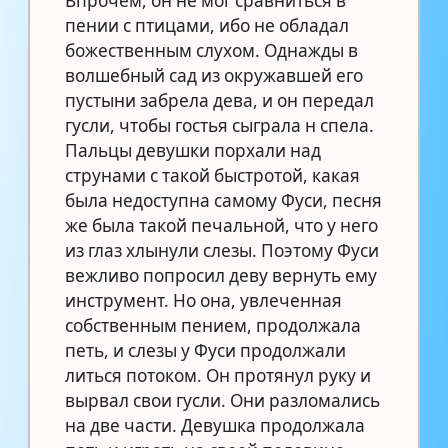
Впрочем, он не мог сравниться в
пении с птицами, ибо не обладал
божественным слухом. Однажды в
волшебный сад из окружавшей его
пустыни забрела дева, и он передал
гусли, чтобы гостья сыграла н спела.
Пальцы девушки порхали над
струнами с такой быстротой, какая
была недоступна самому Фуси, песня
же была такой печальной, что у него
из глаз хлынули слезы. Поэтому Фуси
вежливо попросил деву вернуть ему
инструмент. Но она, увлеченная
собственным пением, продолжала
петь, и слезы у Фуси продолжали
литься потоком. Он протянул руку и
вырвал свои гусли. Они разломались
на две части. Девушка продолжала