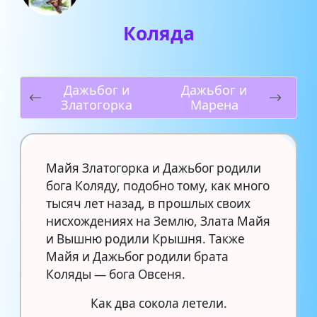
Коляда
Дажьбог и
Дажьбог и
Златогорка
Марена
Майя Златогорка и Дажьбог родили
бога Коляду, подобно тому, как много
тысяч лет назад, в прошлых своих
нисхождениях на Землю, Злата Майя
и Вышню родили Крышня. Также
Майя и Дажьбог родили брата
Коляды — бога Овсеня.
Как два сокола летели.