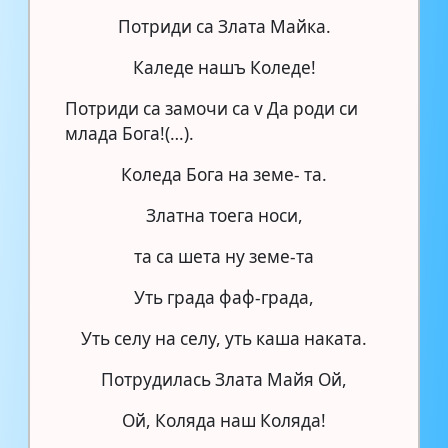
Потриди са Злата Майка.
Каледе нашъ Коледе!
Потриди са замочи са v Да роди си
млада Бога!(…).
Коледа Бога на земе- та.
Златна тоега носи,
та са шета ну земе-та
Уть града фаф-града,
Уть селу на селу, уть каша наката.
Потрудилась Злата Майя Ой,
Ой, Коляда наш Коляда!