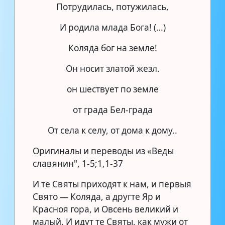
Потрудилась, потужилась,
И родила млада Бога! (…)
Коляда бог на земле!
Он носит златой жезл.
он шествует по земле
от града Бел-града
От села к селу, от дома к дому..
Оригиналы и переводы из «Веды
славянин", 1-5;1,1-37
И те Святы приходят к нам, и первыя
Свято — Коляда, а другте Яр и
Красноя гора, и Овсень великий и
малый. И идут те Святы, как мужи от