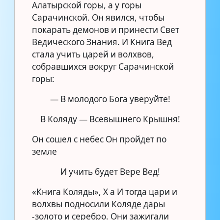
Алатырской горы, а у горы
Сарачинской. Он явился, чтобы
покарать демонов и принести Свет
Ведического Знания. И Книга Вед
стала учить царей и волхвов,
собравшихся вокруг Сарачинской
горы:
— В молодого Бога уверуйте!
В Коляду — Всевышнего Крышня!
Он сошел с небес Он пройдет по
земле
И учить будет Вере Вед!
«Книга Коляды», X а И тогда цари и
волхвы подносили Коляде дары
-золото и серебро. Они зажигали