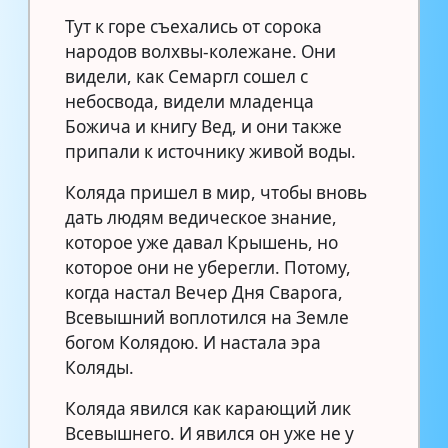
Тут к горе съехались от сорока
народов волхвы-колежане. Они
видели, как Семаргл сошел с
небосвода, видели младенца
Божича и книгу Вед, и они также
припали к источнику живой воды.
Коляда пришел в мир, чтобы вновь
дать людям ведическое знание,
которое уже давал Крышень, но
которое они не уберегли. Потому,
когда настал Вечер Дня Сварога,
Всевышний воплотился на Земле
богом Колядою. И настала эра
Коляды.
Коляда явился как карающий лик
Всевышнего. И явился он уже не у