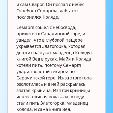
и сам Сварог. Он послал с небес
Огнебога Семаргла, дабы тот
поклонился Коляде.
Семаргл сошел с небосвода,
прилетел к Сарачинской горе, и
увидел, что в глубокой пещере
укрывается Златогорка, которая
держит на руках младенца Коляду с
книгой Вед в руках. Майя и Коляда
хотели пить, поэтому Семаргл
ударил золотой секирой по
Сарачинской горе. Из-за этого гора
озолотилась и в ней раскрылась
златая крыница. Из этой крыницы
истекла живая вода — и ту воду
стали пить Златогорка, младенец
Коляда, и сама книга Вед.