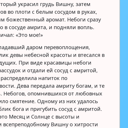
оторый украсил грудь Вишну, затем
ов во плоти с белым сосудом в руках,
м божественный аромат. Небоги сразу
о в сосуде амрита, и подняли вопль.
ичал: «Это мое!»
ладавший даром перевоплощения,
лик девы небесной красоты и втесался в
дущих. При виде красавицы небоги
ассудок и отдали ей сосуд с амритой,
 распределила напиток по
ости. Дева передала амриту богам, и те
ь. Небогов, опомнившихся от любовных
тило смятение. Одному из них удалось
лик бога и пригубить сосуд с амритой.
это Месяц и Солнце с высоты и
и всепреподобному Вишну о хитрости