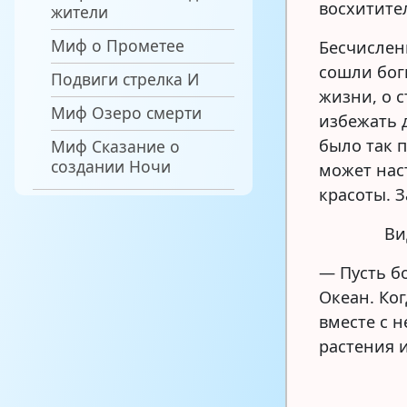
восхитите
жители
Миф о Прометее
Бесчислен
сошли боги
Подвиги стрелка И
жизни, о с
Миф Озеро смерти
избежать 
было так п
Миф Сказание о
создании Ночи
может нас
красоты. З
Ви
— Пусть б
Океан. Ког
вместе с 
растения 