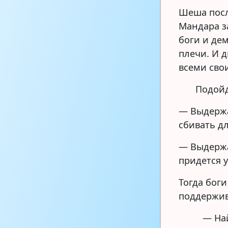
Шеша посл
Мандара з
боги и де
плечи. И д
всеми сво
Подойд
— Выдержа
сбивать д
— Выдержа
придется 
Тогда боги
поддержив
— Най