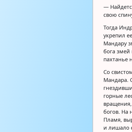
— Найдетс
свою спин
Тогда Инд
укрепил е
Мандару з
бога змей 
пахтанье 
Со свисто
Мандара. 
гнездивши
горные ле
вращения,
богов. На
Пламя, вы
и лишало 