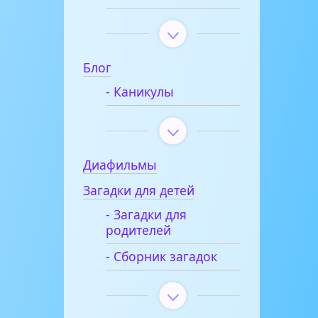
Блог
- Каникулы
Диафильмы
Загадки для детей
- Загадки для
родителей
- Сборник загадок