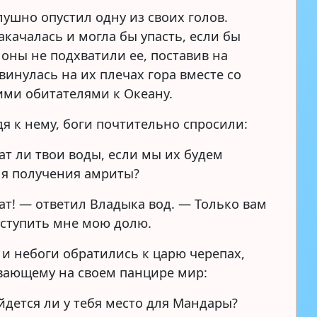
ушно опустил одну из своих голов.
акачалась и могла бы упасть, если бы
моны не подхватили ее, поставив на
винулась на их плечах гора вместе со
ими обитателями к Океану.
я к нему, боги почтительно спросили:
т ли твои воды, если мы их будем
ля получения амриты?
т! — ответил Владыка вод. — Только вам
уступить мне мою долю.
 и небоги обратились к царю черепах,
ающему на своем панцире мир:
дется ли у тебя место для Мандары?