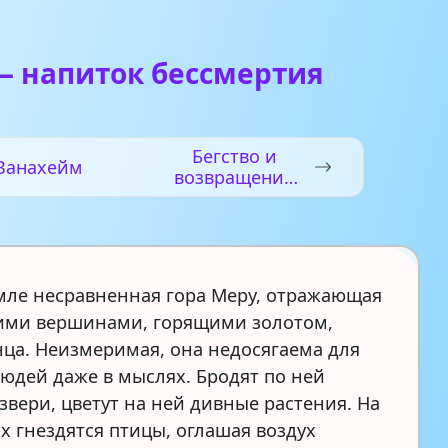
— напиток бессмертия
Бегство и
Ванахейм
возвращение
огня
емле несравненная гора Меру, отражающая
ими вершинами, горящими золотом,
нца. Неизмеримая, она недосягаема для
юдей даже в мыслях. Бродят по ней
звери, цветут на ней дивные растения. На
х гнездятся птицы, оглашая воздух