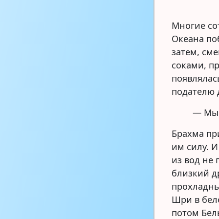
Многие со
Океана по
затем, см
соками, п
появлялась
подателю 
— Мы 
Брахма пр
им силу. 
из вод не 
близкий др
прохладны
Шри в бел
потом Бел