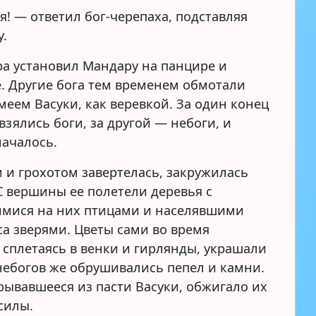
я! — ответил бог-черепаха, подставляя
у.
ра установил Мандару на панцире и
е. Другие бога тем временем обмотали
меем Васуки, как веревкой. За один конец
взялись боги, за другой — небоги, и
началось.
м и грохотом завертелась, закружилась
С вершины ее полетели деревья с
мися на них птицами и населявшими
са зверями. Цветы сами во время
 сплетаясь в венки и гирлянды, украшали
 небогов же обрушивались пепел и камни.
рывавшееся из пасти Васуки, обжигало их
силы.