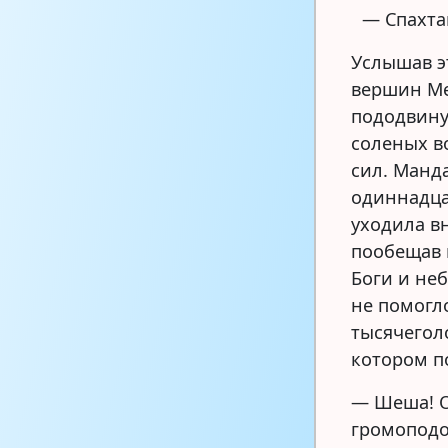
— Спахтай
Услышав э
вершин Ме
пододвину
соленых во
сил. Манд
одиннадца
уходила вн
пообещав 
Боги и не
не помогл
тысячегол
котором п
— Шеша! О
громоподо