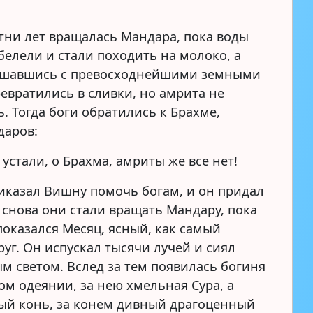
тни лет вращалась Мандара, пока воды
белели и стали походить на молоко, а
ешавшись с превосходнейшими земными
ревратились в сливки, но амрита не
. Тогда боги обратились к Брахме,
даров:
устали, о Брахма, амриты же все нет!
иказал Вишну помочь богам, и он придал
И снова они стали вращать Мандару, пока
показался Месяц, ясный, как самый
уг. Он испускал тысячи лучей и сиял
м светом. Вслед за тем появилась богиня
ом одеянии, за нею хмельная Сура, а
ый конь, за конем дивный драгоценный