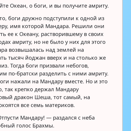
те Океан, о боги, и вы получите амриту.
то, боги дружно подступили к одной из
ру, имя которой Мандара. Решили они
ть ее к Океану, растворившему в своих
дах амриту, но не было у них для этого
ара возвышалась над землей на
ть тысяч йоджан вверх и на столько же
из. Тогда боги призвали небогов,
им по-братски разделить с ними амриту.
боги нажали на Мандару вместе. Но и это
о, так крепко держал Мандару
овый дракон Шеша, тот самый, на
окоятся все семь материков.
тпусти Мандару! — раздался с неба
бный голос Брахмы.