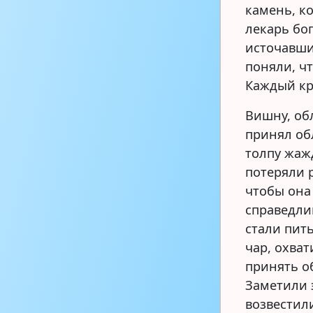
камень, к
лекарь бог
источавши
поняли, чт
Каждый кр
Вишну, об
принял об
толпу жаж
потеряли р
чтобы она
справедлив
стали пит
чар, охва
принять об
Заметили 
возвестил