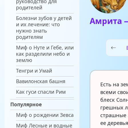
руководство для
родителей
Болезни зубов у детей
Амрита 
и их лечение: что
нужно знать
родителям
Миф о Нуте и Гебе, или
как разделили небо и
землю
Тенгри и Умай
Вавилонская башня
Есть на з
Как гуси спасли Рим
всеми сво
блеск Сол
Популярное
грешных л
Миф о рождении Зевса
страшные 
ее деревья
Миф Лесные и водные