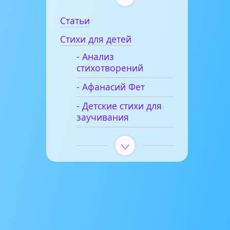
Статьи
Стихи для детей
- Анализ
стихотворений
- Афанасий Фет
- Детские стихи для
заучивания