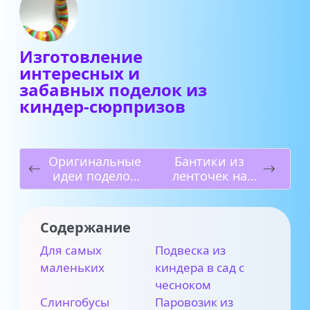
Изготовление
интересных и
забавных поделок из
киндер-сюрпризов
Оригинальные
Бантики из
идеи поделок
ленточек на
ко дню
все случаи
учителя,
жизни —
выполненные
самостоятельн
Содержание
своими руками
ое плетение
Для самых
Подвеска из
маленьких
киндера в сад с
чесноком
Слингобусы
Паровозик из