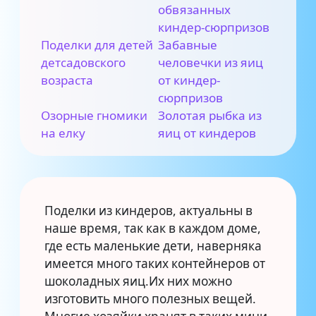
обвязанных
киндер-сюрпризов
Поделки для детей
Забавные
детсадовского
человечки из яиц
возраста
от киндер-
сюрпризов
Озорные гномики
Золотая рыбка из
на елку
яиц от киндеров
Поделки из киндеров, актуальны в
наше время, так как в каждом доме,
где есть маленькие дети, наверняка
имеется много таких контейнеров от
шоколадных яиц.Их них можно
изготовить много полезных вещей.