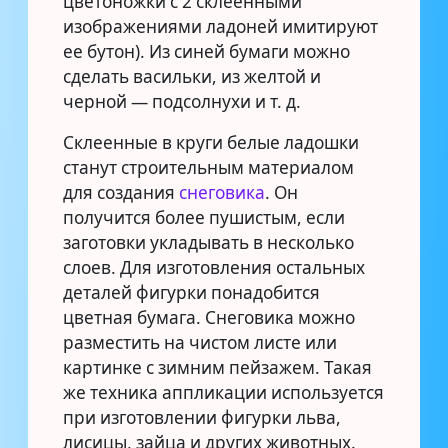
цветоножки с 2 склеенными
изображениями ладоней имитируют
ее бутон). Из синей бумаги можно
сделать васильки, из желтой и
черной — подсолнухи и т. д.
Склеенные в круги белые ладошки
станут строительным материалом
для создания
снеговика
. Он
получится более пушистым, если
заготовки укладывать в несколько
слоев. Для изготовления остальных
деталей фигурки понадобится
цветная бумага. Снеговика можно
разместить на чистом листе или
картинке с зимним пейзажем. Такая
же техника аппликации используется
при изготовлении фигурки льва,
лисицы, зайца и других животных.