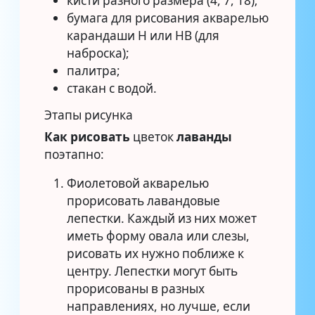
кисти разного размера (4, 7, 18);
бумага для рисования акварелью
карандаши H или HB (для
наброска);
палитра;
стакан с водой.
Этапы рисунка
Как рисовать
цветок
лаванды
поэтапно:
Фиолетовой акварелью
прорисовать лавандовые
лепестки. Каждый из них может
иметь форму овала или слезы,
рисовать их нужно поближе к
центру. Лепестки могут быть
прорисованы в разных
направлениях, но лучше, если