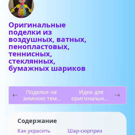
Оригинальные
поделки из
воздушных, ватных,
пенопластовых,
теннисных,
стеклянных,
бумажных шариков
Поделки на
Идеи для
зимнюю тему
оригинальных
своими руками
осенних
поделок из
желудей
Содержание
Как украсить
Шар-сюрприз