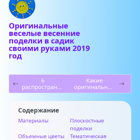
Оригинальные
веселые весенние
поделки в садик
своими руками 2019
год
6
Какие
распространен
оригинальные
ных мифов про
и интересные
ЕГЭ
весенние
поделки
Содержание
можно сделать
своими руками
Материалы
Плоскостные
детям в 2019
поделки
году?
Объемные цветы
Тематическая