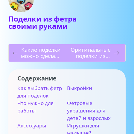
Поделки из фетра
своими руками
Какие поделки
Оригинальные
можно сделать
поделки из
из пуговиц
ватных
палочек,
которые
Содержание
можно сделать
своими руками
Как выбрать фетр
Выкройки
для поделок
Что нужно для
Фетровые
работы
украшения для
детей и взрослых
Аксессуары
Игрушки для
малышей