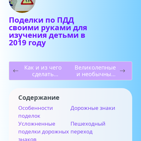
Поделки по ПДД
своими руками для
изучения детьми в
2019 году
Как и из чего
Великолепные
сделать
и необычные
поделку птицы
поделки из
в 2019 году?
бересты
своими руками
Содержание
в 2019 году
Особенности
Дорожные знаки
поделок
Усложненные
Пешеходный
поделки дорожных
переход
знаков