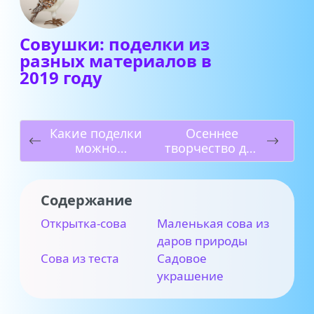
Совушки: поделки из
разных материалов в
2019 году
Какие поделки
Осеннее
можно
творчество для
изготовить из
школы —
обычных
поделки
спичек в 2019
своими руками
Содержание
году
в 2019 году
Открытка-сова
Маленькая сова из
даров природы
Сова из теста
Садовое
украшение