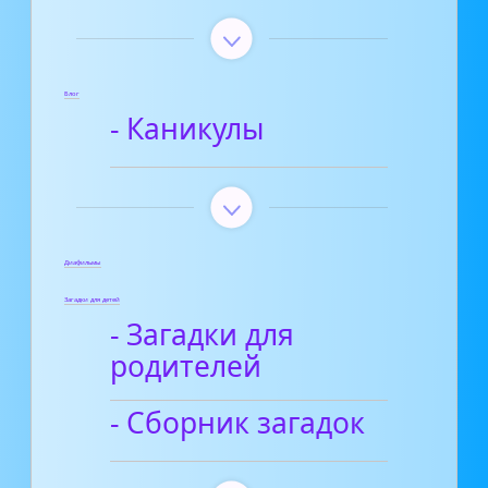
Блог
- Каникулы
Диафильмы
Загадки для детей
- Загадки для
родителей
- Сборник загадок