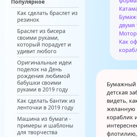
форма
Популярное
Катам
Как сделать браслет из
Бумаж
резинок
двумя
Браслет из бисера
Мотор
своими руками,
Как о
который порадует и
кораб
удивит любого
Оригинальные идеи
поделок на День
рождения любимой
бабушки своими
Бумажный 
руками в 2019 году
детская за
Как сделать бантик из
видеть, к
ленточки в 2019 году
желанную 
кораблик и
Машина из бумаги -
примеры и шаблоны
интересне
для творчества
флотилию,