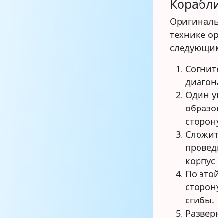
Корабл
Оригиналь
технике о
следующим
Согнит
диагон
Один у
образо
сторон
Сложит
провед
корпус
По это
сторон
сгибы.
Развер