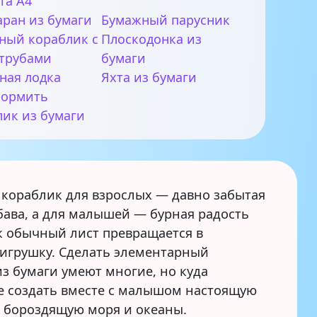
та А4
аран из бумаги
Бумажный парусник
ный кораблик с
Плоскодонка из
 трубами
бумаги
ная лодка
Яхта из бумаги
формить
лик из бумаги
кораблик для взрослых — давно забытая
бава, а для малышей — бурная радость
ак обычный лист превращается в
игрушку. Сделать элементарный
з бумаги умеют многие, но куда
е создать вместе с малышом настоящую
 бороздящую моря и океаны.