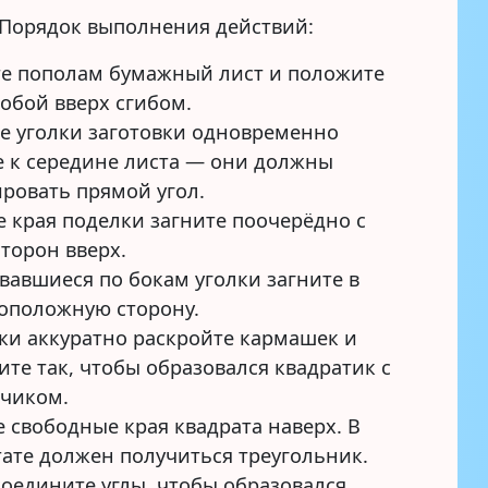
Порядок выполнения действий:
е пополам бумажный лист и положите
собой вверх сгибом.
е уголки заготовки одновременно
е к середине листа — они должны
ровать прямой угол.
 края поделки загните поочерёдно с
сторон вверх.
вавшиеся по бокам уголки загните в
оположную сторону.
лки аккуратно раскройте кармашек и
ите так, чтобы образовался квадратик с
чиком.
е свободные края квадрата наверх. В
тате должен получиться треугольник.
соедините углы, чтобы образовался