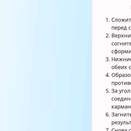
Сложит
перед 
Верхни
согнит
сформи
Нижние
обеих 
Образо
против
За уго
соедин
карман
Загнит
резуль
Снова 