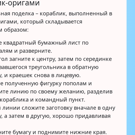
ик-оригами
ная поделка – кораблик, выполненный в
ригами, который складывается
 образом:
е квадратный бумажный лист по
алям и разверните.
гол загните к центру, затем по серединке
вавшегося треугольника в обратную
у, и краешек снова в лицевую.
е полученную фигурку пополам и
ите линию по своему желанию, разделив
 кораблика и командный пункт.
й линии сложите заготовку вначале в одну
у, а затем в другую, хорошо придавливая
ните бумагу и поднимите нижние края.