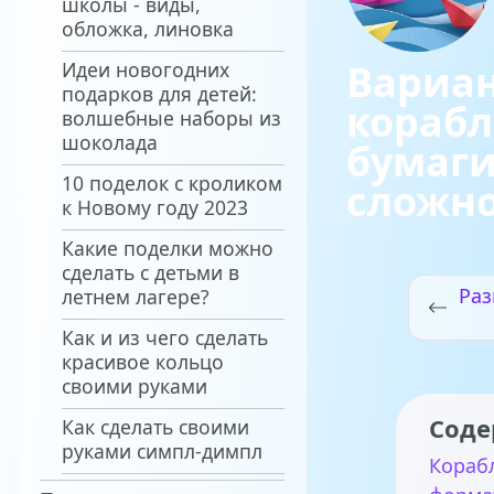
школы - виды,
обложка, линовка
Вариа
Идеи новогодних
подарков для детей:
корабл
волшебные наборы из
шоколада
бумаги
10 поделок с кроликом
сложн
к Новому году 2023
Какие поделки можно
сделать с детьми в
Ра
летнем лагере?
Как и из чего сделать
ор
красивое кольцо
п
своими руками
Соде
Как сделать своими
руками симпл-димпл
Кораб