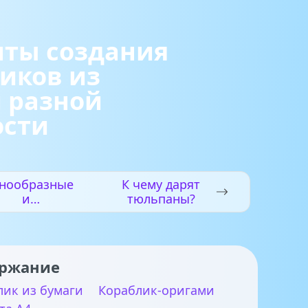
нты создания
иков из
 разной
ости
знообразные
К чему дарят
и
тюльпаны?
игинальные
оделки из
втулок от
туалетной
ржание
бумаги
лик из бумаги
Кораблик-оригами