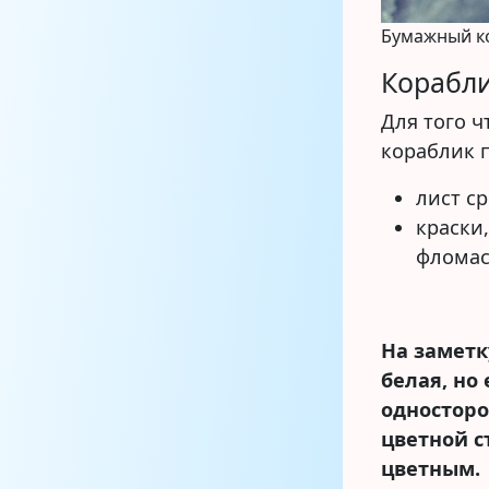
Бумажный ко
Корабли
Для того 
кораблик 
лист с
краски
фломас
На заметк
белая, но
односторо
цветной с
цветным.