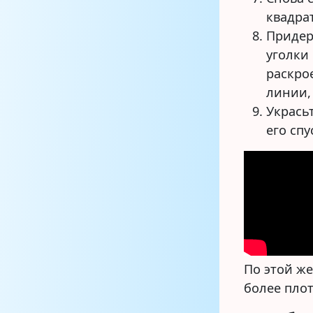
квадра
Придер
уголки
раскро
линии,
Укрась
его спу
По этой же
более пло