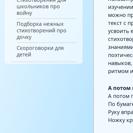
школьников про
изучении
войну
можно пр
текст с 
Подборка нежных
стихотворений про
усвоить 
дочку
стихотво
знаниями
Скороговорки для
детей
поэтичес
навыков,
ритмом 
А потом
А потом 
По бумаг
Руку впр
Ножку кр