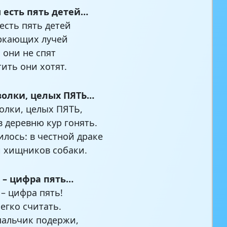
 есть пять детей…
 есть пять детей
ркающих лучей
 они не спят
тить они хотят.
волки, целых ПЯТЬ…
олки, целых ПЯТЬ,
 деревню кур гонять.
илось: в честной драке
 хищников собаки.
о – цифра пять…
 – цифра пять!
легко считать.
альчик подержи,