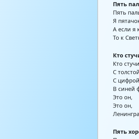
Пять па
Пять пал
Я пятачо
А если я 
То к Свет
Кто стуч
Кто стуч
С толсто
С цифрой
В синей 
Это он,
Это он,
Ленингра
Пять хо