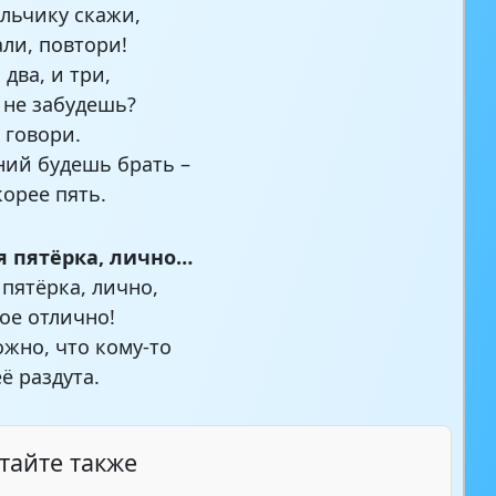
льчику скажи,
али, повтори!
 два, и три,
 не забудешь?
 говори.
ний будешь брать –
корее пять.
я пятёрка, лично…
 пятёрка, лично,
лое отлично!
ожно, что кому-то
ё раздута.
тайте также