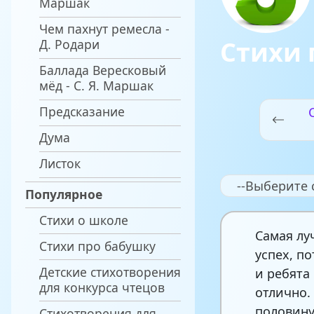
Маршак
Чем пахнут ремесла -
Стихи 
Д. Родари
Баллада Вересковый
мёд - С. Я. Маршак
Предсказание
Дума
Листок
--Выберите 
Популярное
Стихи о школе
Самая лу
Стихи про бабушку
успех, п
Детские стихотворения
и ребята
для конкурса чтецов
отлично.
половину
Стихотворения для