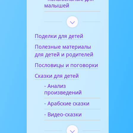
малышей
Поделки для детей
Полезные материалы
для детей и родителей
Пословицы и поговорки
Сказки для детей
- Анализ
произведений
- Арабские сказки
- Видео-сказки