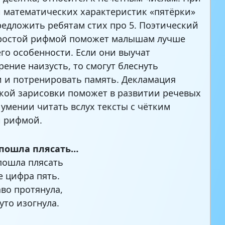
 математических характеристик «пятёрки»
едложить ребятам стих про 5. Поэтический
простой рифмой поможет малышам лучше
его особенности. Если они выучат
рение наизусть, то смогут блеснуть
 и потренировать память. Декламация
кой зарисовки поможет в развитии речевых
 умении читать вслух тексты с чётким
и рифмой.
 пошла плясать…
пошла плясать
е цифра пять.
аво протянула,
уто изогнула.