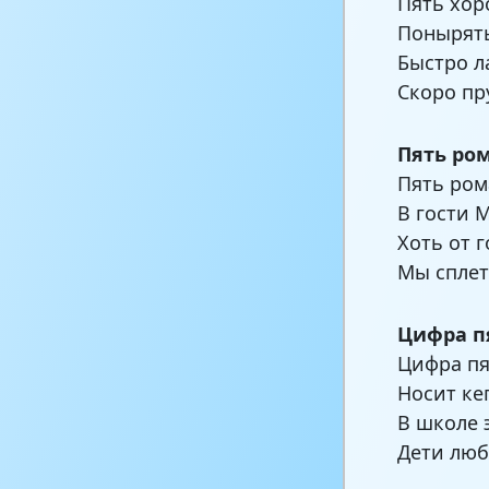
Пять хор
Понырять
Быстро л
Скоро пр
Пять ро
Пять ром
В гости 
Хоть от г
Мы сплет
Цифра п
Цифра п
Носит ке
В школе 
Дети люб