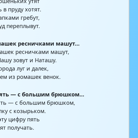
ошеньких утят
 в пруду хотят.
апками гребут,
уд переплывут.
машек ресничками машут…
ашек ресничками машут,
Машу зовут и Наташу.
орода луг и далек,
ем из ромашек венок.
ять — с большим брюшком…
ять — с большим брюшком,
пку с козырьком.
эту цифру пять
ят получать.