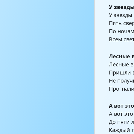
У звезды
У звезды
Пять све
По ночам
Всем све
Лесные 
Лесные в
Пришли в
Не получ
Прогнали
А вот эт
А вот это
До пяти 
Каждый п