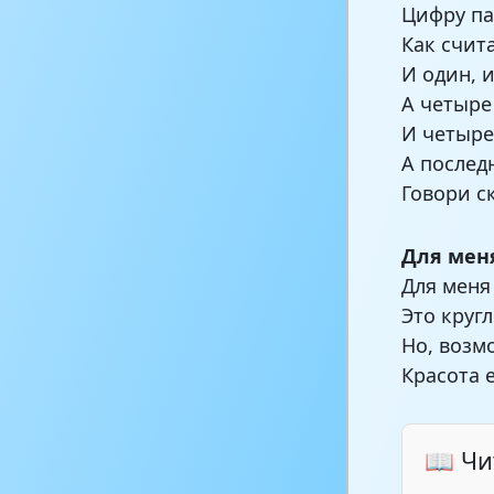
Цифру па
Как счит
И один, и
А четыре
И четыре
А послед
Говори с
Для мен
Для меня
Это круг
Но, возм
Красота е
📖 Чи