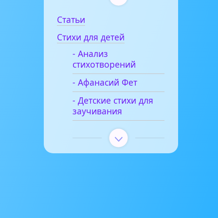
Статьи
Стихи для детей
- Анализ
стихотворений
- Афанасий Фет
- Детские стихи для
заучивания