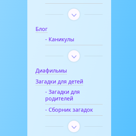
Блог
- Каникулы
Диафильмы
Загадки для детей
- Загадки для
родителей
- Сборник загадок