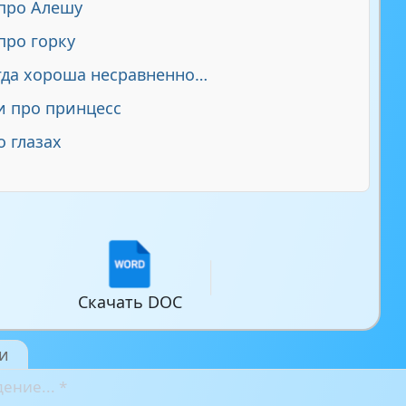
про Алешу
про горку
гда хороша несравненно…
 про принцесс
о глазах
Скачать DOC
и