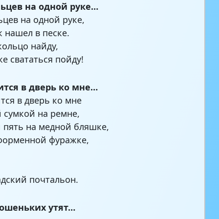
льцев на одной руке…
ьцев на одной руке,
к нашел в песке.
кольцо найду,
ке свататься пойду!
ится в дверь ко мне…
ится в дверь ко мне
й сумкой на ремне,
 пять на медной бляшке,
форменной фуражке,
дский почтальон.
рошеньких утят…