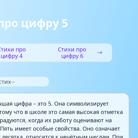
про цифру 5
Стихи про
Стихи про
цифру 4
цифру 6
стих--
чшая цифра – это 5. Она символизирует
отому что в школе это самая высокая отметка
 радуются, когда их работу оценивают на
 Пять имеет особые свойства. Оно означает
 десятка, относится к нечётным числам. При