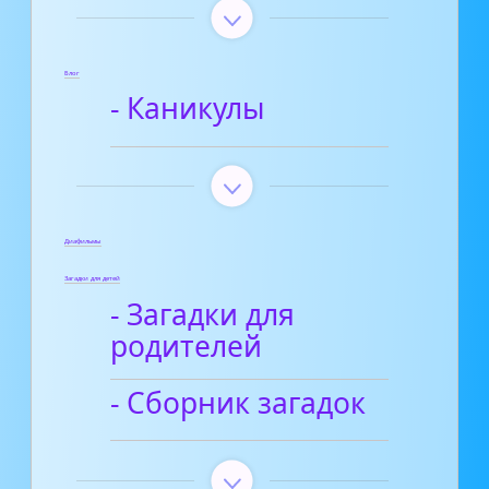
Блог
- Каникулы
Диафильмы
Загадки для детей
- Загадки для
родителей
- Сборник загадок