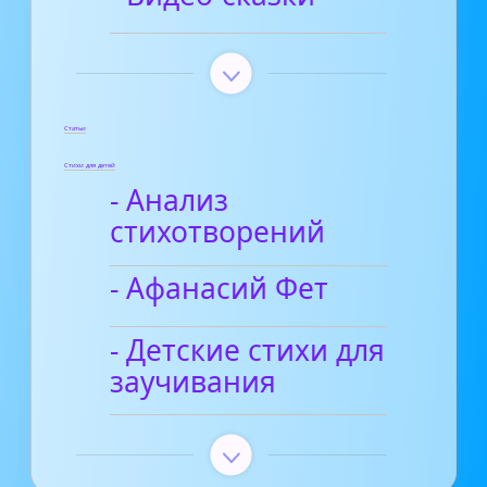
Статьи
Стихи для детей
- Анализ
стихотворений
- Афанасий Фет
- Детские стихи для
заучивания