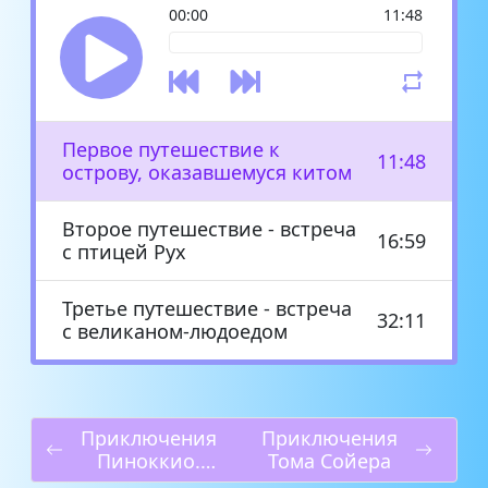
00:00
11:48
Первое путешествие к
11:48
острову, оказавшемуся китом
Второе путешествие - встреча
16:59
с птицей Рух
Третье путешествие - встреча
32:11
с великаном-людоедом
Приключения
Приключения
Пиноккио.
Тома Сойера
История