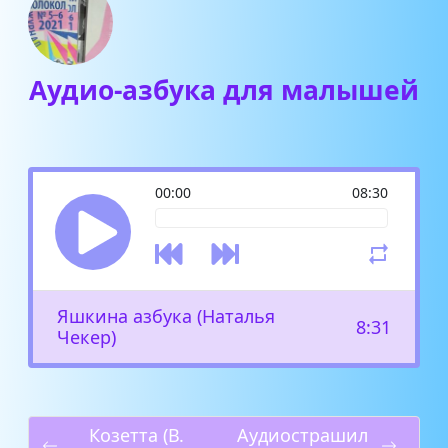
Аудио-азбука для малышей
00:00
08:30
Яшкина азбука (Наталья
8:31
Чекер)
Козетта (В.
Аудиострашил