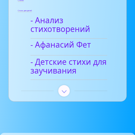
Статьи
Стихи для детей
- Анализ
стихотворений
- Афанасий Фет
- Детские стихи для
заучивания