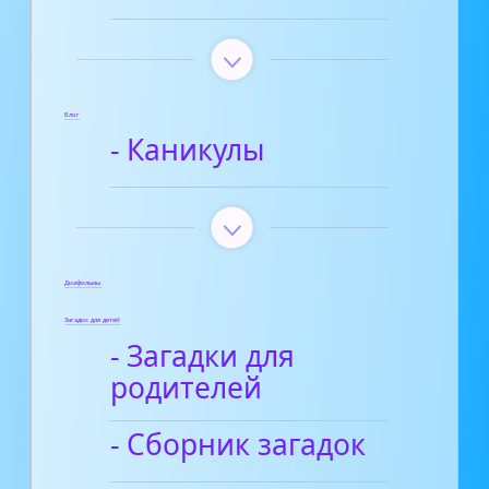
Блог
- Каникулы
Диафильмы
Загадки для детей
- Загадки для
родителей
- Сборник загадок