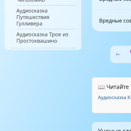
Аудиосказка
Путешествия
Вредные со
Гулливера
Аудиосказка Трое из
Простоквашино
Вредные со
Вредные со
Вредные со
📖 Читайте
Аудиосказка К
Вредные со
Вредные со