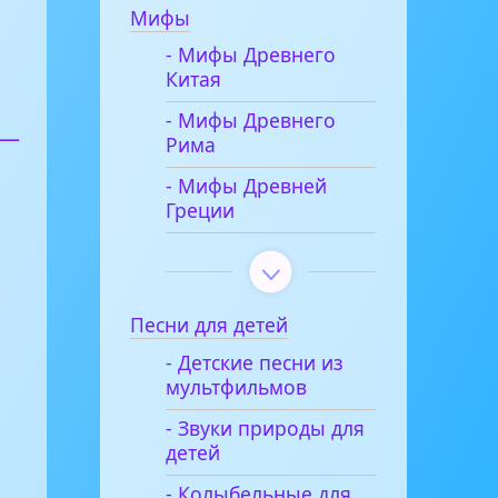
Мифы
- Мифы Древнего
Китая
- Мифы Древнего
 —
Рима
- Мифы Древней
Греции
Песни для детей
- Детские песни из
мультфильмов
- Звуки природы для
детей
- Колыбельные для