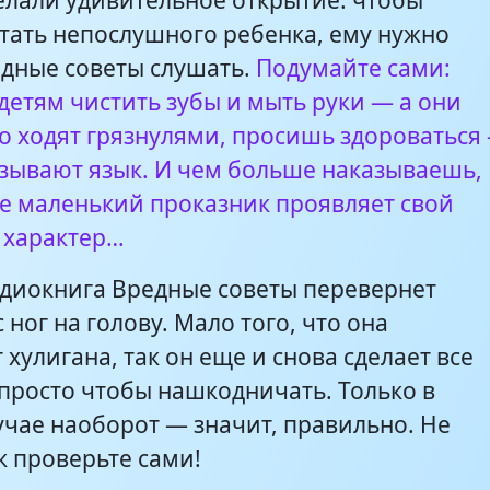
елали удивительное открытие: чтобы
тать непослушного ребенка, ему нужно
едные советы слушать.
Подумайте сами:
веты-8
3:41
детям чистить зубы и мыть руки — а они
о ходят грязнулями, просишь здороваться
веты-9
1:31
азывают язык. И чем больше наказываешь,
е маленький проказник проявляет свой
 характер…
удиокнига Вредные советы перевернет
 ног на голову. Мало того, что она
хулигана, так он еще и снова сделает все
 просто чтобы нашкодничать. Только в
учае наоборот — значит, правильно. Не
к проверьте сами!