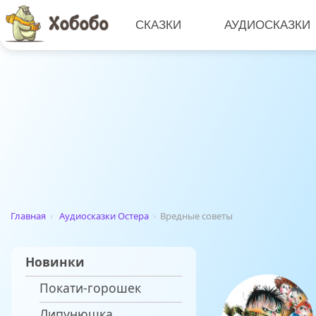
СКАЗКИ
АУДИОСКАЗКИ
Главная
›
Аудиосказки Остера
›
Вредные советы
Новинки
Покати-горошек
Липунюшка