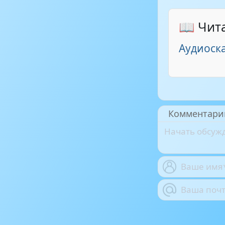
📖 Чит
Аудиоска
Комментари