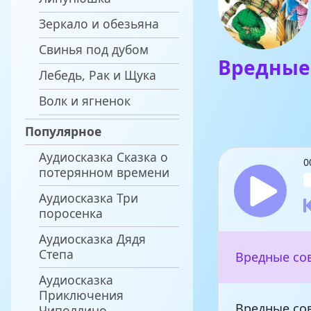
Зеркало и обезьяна
Свинья под дубом
Вредные
Лебедь, Рак и Щука
Волк и ягненок
Популярное
Аудиосказка Сказка о
0
потерянном времени
Аудиосказка Три
поросенка
Аудиосказка Дядя
Степа
Вредные со
Аудиосказка
Приключения
Вредные со
Чиполлино