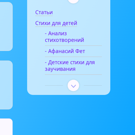
Статьи
Стихи для детей
- Анализ
стихотворений
- Афанасий Фет
- Детские стихи для
заучивания