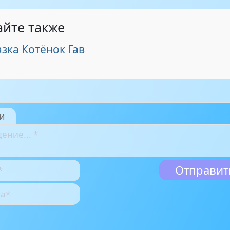
айте также
зка Котёнок Гав
и