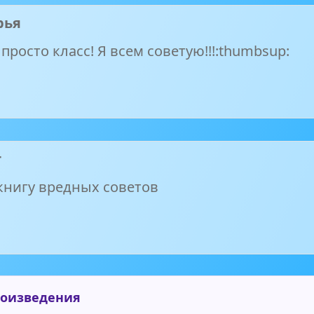
рья
просто класс! Я всем советую!!!:thumbsup:
т
 книгу вредных советов
роизведения