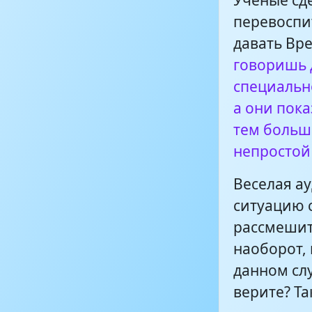
Ученые сд
перевоспи
давать Вр
Вредные со
говоришь 
специальн
Вредные со
а они пок
тем больш
непростой
Веселая а
ситуацию с
рассмешит 
наоборот,
данном сл
верите? Та