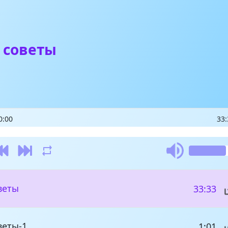
 советы
0:00
33:
веты
33:33
веты-1
1:01