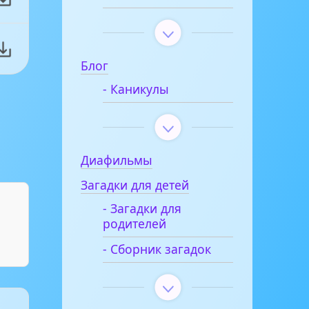
Блог
- Каникулы
Диафильмы
Загадки для детей
- Загадки для
родителей
- Сборник загадок