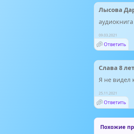
Лысова Да
аудиокнига 
09.03.2021
Ответить
Слава 8 ле
Я не видел
25.11.2021
Ответить
Похожие п