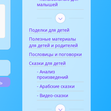
малышей
Поделки для детей
Полезные материалы
для детей и родителей
Пословицы и поговорки
Сказки для детей
- Анализ
произведений
- Арабские сказки
- Видео-сказки