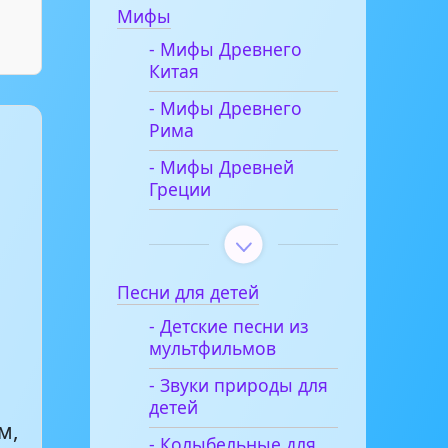
Мифы
- Мифы Древнего
Китая
- Мифы Древнего
Рима
- Мифы Древней
Греции
Песни для детей
- Детские песни из
мультфильмов
- Звуки природы для
детей
м,
- Колыбельные для