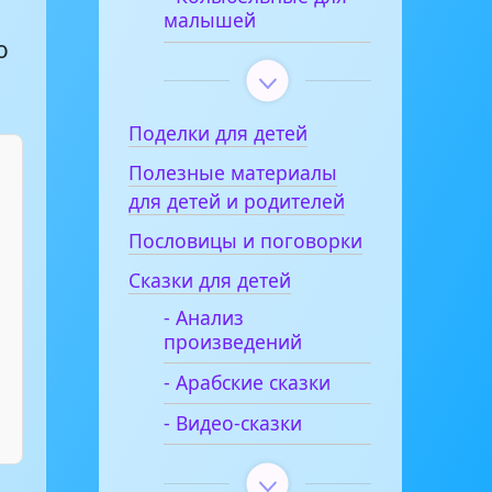
малышей
о
Поделки для детей
Полезные материалы
для детей и родителей
Пословицы и поговорки
Сказки для детей
- Анализ
произведений
- Арабские сказки
- Видео-сказки