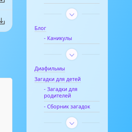
Блог
- Каникулы
Диафильмы
Загадки для детей
- Загадки для
родителей
- Сборник загадок