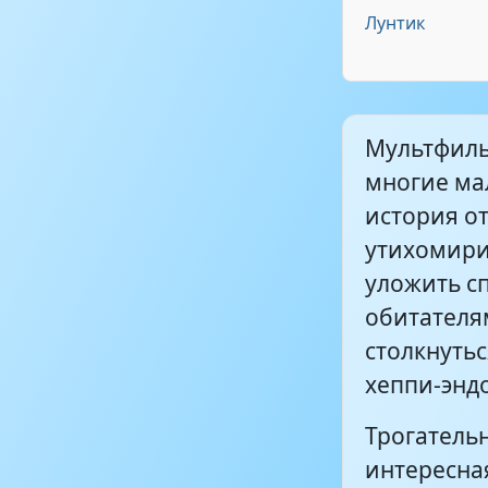
Лунтик
Мультфиль
многие ма
история от
утихомирит
уложить сп
обитателям
столкнутьс
хеппи-энд
Трогатель
интересная