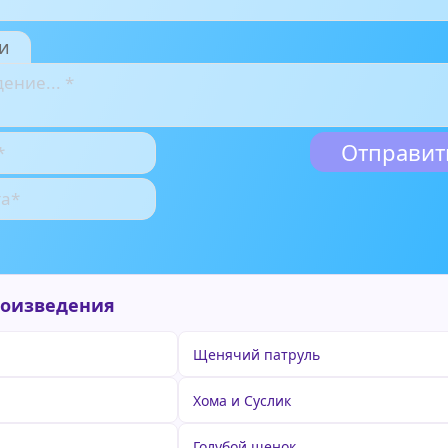
и
роизведения
Щенячий патруль
Хома и Суслик
Голубой щенок