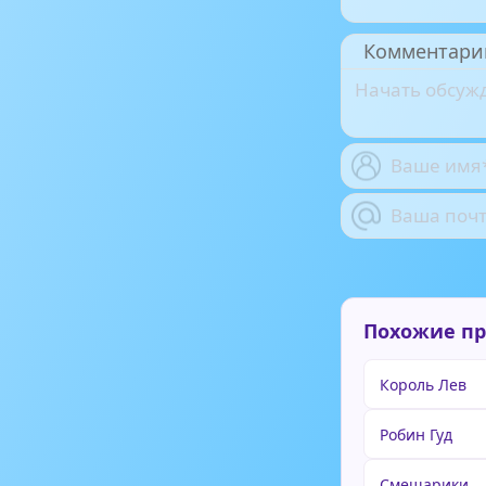
Комментари
Похожие п
Король Лев
Робин Гуд
Смешарики