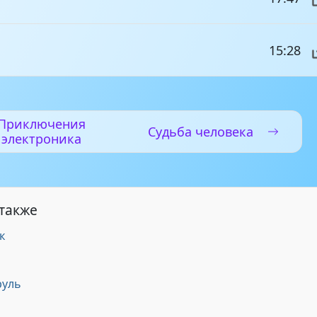
15:28
Приключения
Судьба человека
электроника
 также
к
руль