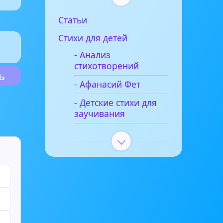
Статьи
Стихи для детей
- Анализ
стихотворений
- Афанасий Фет
- Детские стихи для
заучивания