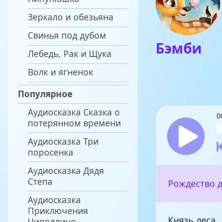
Зеркало и обезьяна
Свинья под дубом
Бэмби
Лебедь, Рак и Щука
Волк и ягненок
Популярное
Аудиосказка Сказка о
0
потерянном времени
Аудиосказка Три
поросенка
Аудиосказка Дядя
Степа
Рождество 
Аудиосказка
Приключения
Князь леса
Чиполлино