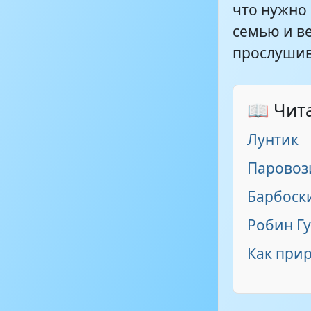
что нужно
семью и ве
прослушив
📖 Чит
Лунтик
Паровоз
Барбоск
Робин Г
Как при