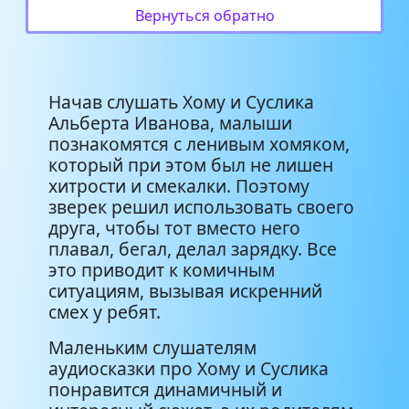
Вернуться обратно
01-10 - Как Хома страшные
6:41
истории рассказывал
01-11 - Как Хома и Суслик
6:10
Начав слушать Хому и Суслика
последнее поделили
Альберта Иванова, малыши
познакомятся с ленивым хомяком,
01-12 - Как Хома зимой
который при этом был не лишен
4:52
купался
хитрости и смекалки. Поэтому
зверек решил использовать своего
01-13 - Как Хома и Суслик друг
друга, чтобы тот вместо него
4:11
другу пели
плавал, бегал, делал зарядку. Все
это приводит к комичным
01-14 - Как Хома и Суслик в
ситуациям, вызывая искренний
6:26
гости ходили
смех у ребят.
Маленьким слушателям
01-15 - Как Хома кота встретил
6:15
аудиосказки про Хому и Суслика
понравится динамичный и
01-16 - Как Хома звезды спасал
7:09