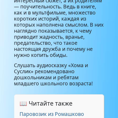
интересный сюжет, а их родителям
— поучительность. Ведь в книге,
01-17 - Как Хома и Суслик
как и в мультфильме, множество
7:46
важными стали
коротких историй, каждая из
которых наполнена смыслом. В них
наглядно показывается, к чему
01-18 - Как Хома свою нору
6:49
приводит жадность, вранье,
искал
предательство, что такое
настоящая дружба и почему не
01-19 - Как Хома с муравьем
15:34
нужно копить обиды.
дружил
Слушать аудиосказку «Хома и
01-20 - Как Хома и Суслик не
Суслик» рекомендовано
13:50
разлучались
дошкольникам и ребятам
младшего школьного возраста!
002 - Страшная история
7:04
📖 Читайте также
02-01 - Как Суслик шустрым
4:46
оказался
Паровозик из Ромашково