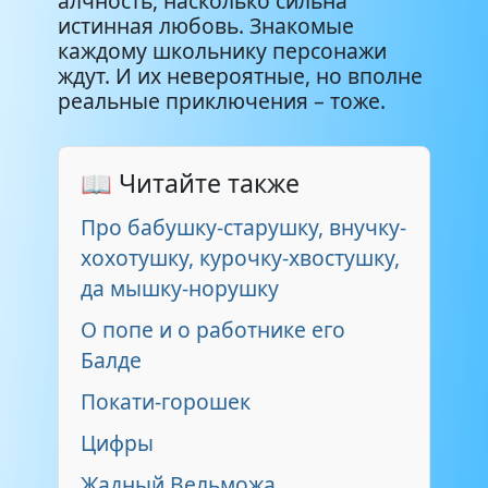
алчность, насколько сильна
истинная любовь. Знакомые
каждому школьнику персонажи
ждут. И их невероятные, но вполне
реальные приключения – тоже.
📖 Читайте также
Про бабушку-старушку, внучку-
хохотушку, курочку-хвостушку,
да мышку-норушку
О попе и о работнике его
Балде
Покати-горошек
Цифры
Жадный Вельможа