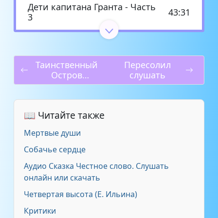
Дети капитана Гранта - Часть
43:31
3
Дети капитана Гранта - Часть
50:31
4
Таинственный
Пересолил
Остров
слушать
Дети капитана Гранта -
3:10:04
слушать
Аудиоспектакль
📖 Читайте также
Мертвые души
Собачье сердце
Аудио Сказка Честное слово. Слушать
онлайн или скачать
Четвертая высота (Е. Ильина)
Критики