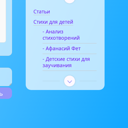
Статьи
Стихи для детей
- Анализ
стихотворений
- Афанасий Фет
- Детские стихи для
заучивания