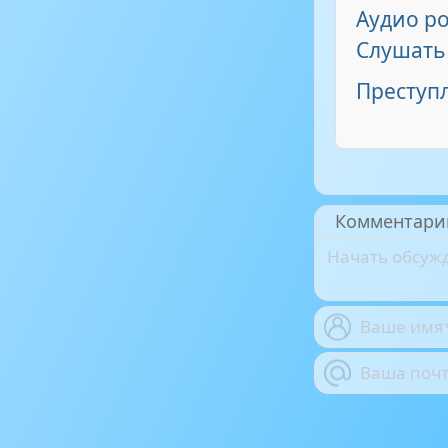
Аудио р
Слушать
Преступ
Комментари