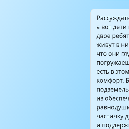
Рассуждать
а вот дети
двое ребя
живут в ни
что они гл
погружаеш
есть в это
комфорт. Б
подземель
из обеспеч
равнодуши
частичку 
и поддержк