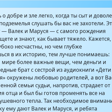
 о добре и зле легко, когда ты сыт и доволе
 подземелья слушать бы вас не захотели. Э
т — Валек и Маруся — с самого рождения
щете и знают, как бывает тяжело. Кажется,
убоко несчастны, но чем глубже
ься в их историю, тем лучше понимаешь:
м мире более важные вещи, чем деньги и
едные брат с сестрой из аудиокниги «Дети
я» окружены любовью родителей, а вот Ва
енной семьи судьи, напротив, страдает от
я отца и был бы готов променять все на
душевного тепла. Так необходимое вниман
у ему дают Валек и Маруся, и ребята