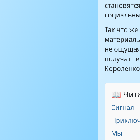
становятс
социальны
Так что же
материаль
не ощущая
получат те
Короленко
📖 Чит
Сигнал
Приключ
Мы