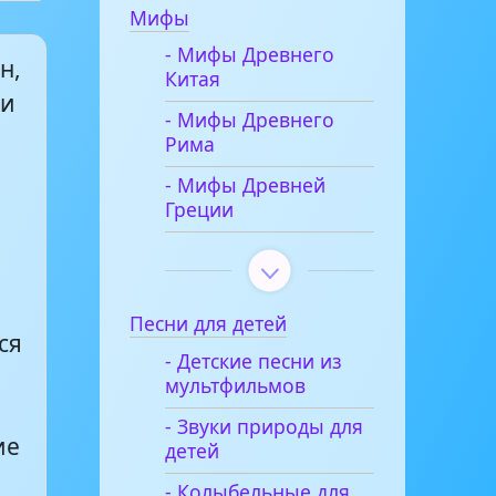
Мифы
- Мифы Древнего
н,
Китая
ти
- Мифы Древнего
Рима
- Мифы Древней
Греции
Песни для детей
ся
- Детские песни из
мультфильмов
- Звуки природы для
ие
детей
- Колыбельные для