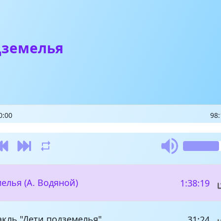
дземелья
0:00
98:
елья (А. Водяной)
1:38:19
кль "Дети подземелья"
31:24