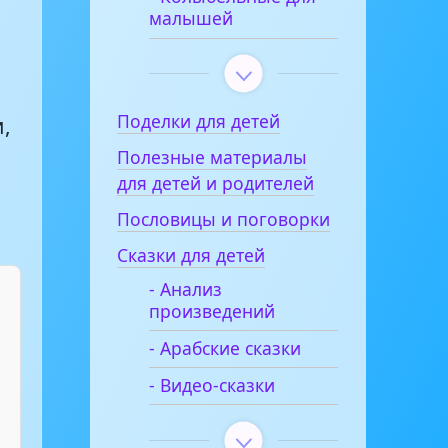
малышей
Поделки для детей
,
Полезные материалы
для детей и родителей
Пословицы и поговорки
Сказки для детей
- Анализ
произведений
- Арабские сказки
- Видео-сказки