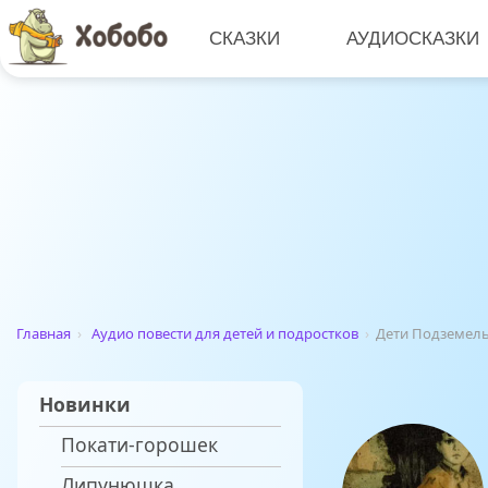
СКАЗКИ
АУДИОСКАЗКИ
Главная
›
Аудио повести для детей и подростков
›
Дети Подземел
Новинки
Покати-горошек
Липунюшка