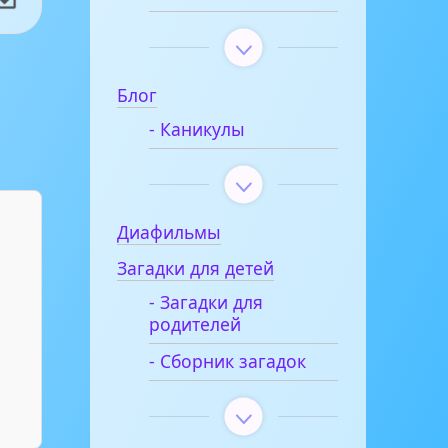
Блог
- Каникулы
Диафильмы
Загадки для детей
- Загадки для
родителей
- Сборник загадок