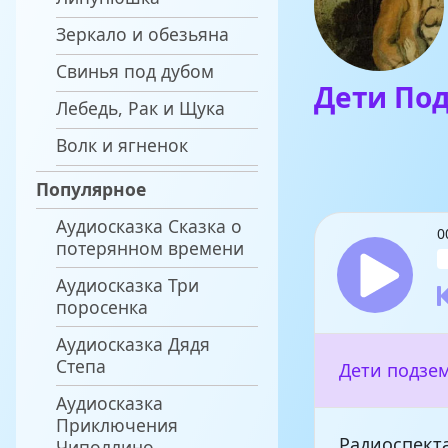
Зеркало и обезьяна
Свинья под дубом
Дети По
Лебедь, Рак и Щука
Волк и ягненок
Популярное
Аудиосказка Сказка о
0
потерянном времени
Аудиосказка Три
поросенка
Аудиосказка Дядя
Степа
Дети подзем
Аудиосказка
Приключения
Радиоспекта
Чиполлино