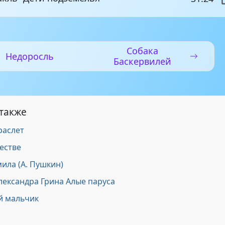
Собака
Недоросль
Баскервилей
 также
раслет
естве
ила (А. Пушкин)
лександра Грина Алые паруса
й мальчик