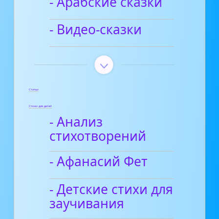
- Арабские сказки
07_02_Эпилог
25:39
- Видео-сказки
07_02_Эпилог
25:39
Статьи
Стихи для детей
- Анализ
стихотворений
- Афанасий Фет
- Детские стихи для
заучивания