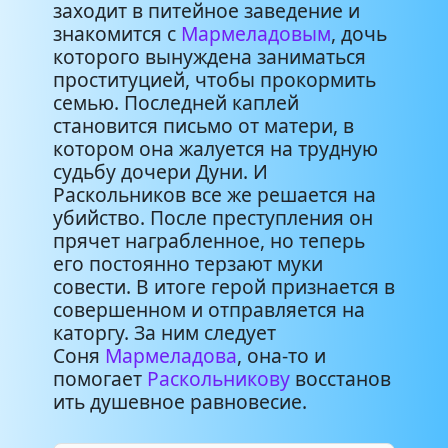
23:54
заходит в питейное заведение и
наказание
знакомится с
Мармеладовым
, дочь
которого вынуждена заниматься
01_11_Преступление и
25:49
проституцией, чтобы прокормить
наказание
семью. Последней каплей
становится письмо от матери, в
02_01_Преступление и
котором она жалуется на трудную
25:30
наказание
судьбу дочери Дуни. И
Раскольников все же решается на
02_02_Преступление и
убийство. После преступления он
25:35
наказание
прячет награбленное, но теперь
его постоянно терзают муки
совести. В итоге герой признается в
02_03_Преступление и
24:27
наказание
совершенном и отправляется на
каторгу. За ним следует
Соня
Мармеладова
, она-то и
02_04_Преступление и
27:44
помогает
Раскольникову
восстанов
наказание
ить душевное равновесие.
02_05_Преступление и
26:28