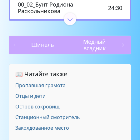
00_02_Бунт Родиона
24:30
Раскольникова
00_03_Бунт Родиона
25:02
Раскольникова
Медный
Шинель
всадник
00_04_Бунт Родиона
24:56
Раскольникова
01_01_Преступление и
📖 Читайте также
25:06
наказание
Пропавшая грамота
01_03_Преступление и
Отцы и дети
18:28
наказание
Остров сокровищ
Станционный смотритель
01_02_Преступление и
27:13
наказание
Заколдованное место