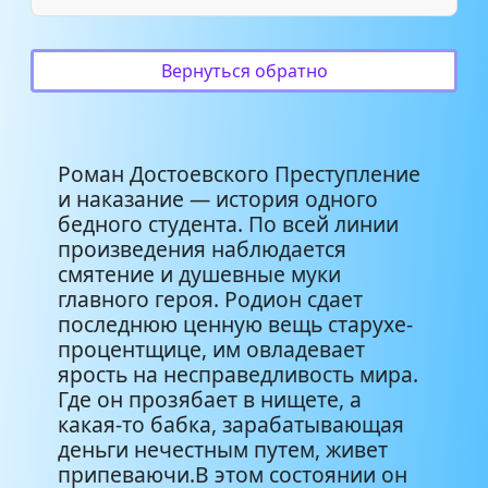
01_04_Преступление и
18:03
наказание
Вернуться обратно
01_05_Преступление и
24:37
наказание
01_06_Преступление и
Роман Достоевского Преступление
20:22
наказание
и наказание — история одного
бедного студента. По всей линии
01_07_Преступление и
произведения наблюдается
19:41
наказание
смятение и душевные муки
главного героя. Родион сдает
последнюю ценную вещь старухе-
01_08_Преступление и
23:30
наказание
процентщице, им овладевает
ярость на несправедливость мира.
Где он прозябает в нищете, а
01_10_Преступление и
25:44
какая-то бабка, зарабатывающая
наказание
деньги нечестным путем, живет
припеваючи.В этом состоянии он
01_09_Преступление и