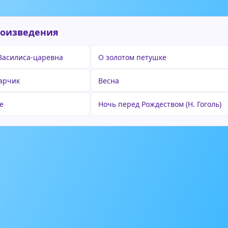
роизведения
Василиса-царевна
О золотом петушке
арчик
Весна
е
Ночь перед Рождеством (Н. Гоголь)