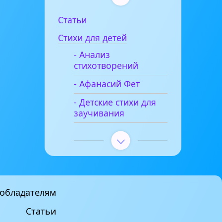
Статьи
Стихи для детей
- Анализ
стихотворений
- Афанасий Фет
- Детские стихи для
заучивания
обладателям
Статьи