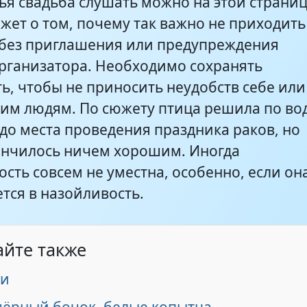
ья свадьба слушать можно на этой страниц
жет о том, почему так важно не приходить
 без приглашения или предупреждения
организатора. Необходимо сохранять
ь, чтобы не приносить неудобств себе или
м людям. По сюжету птица решила по во
до места проведения праздника раков, но
кончилось ничем хорошим. Иногда
сть совсем не уместна, особенно, если он
тся в назойливость.
айте также
ки