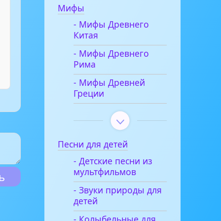
Мифы
- Мифы Древнего
Китая
- Мифы Древнего
Рима
- Мифы Древней
Греции
Песни для детей
- Детские песни из
мультфильмов
- Звуки природы для
детей
- Колыбельные для