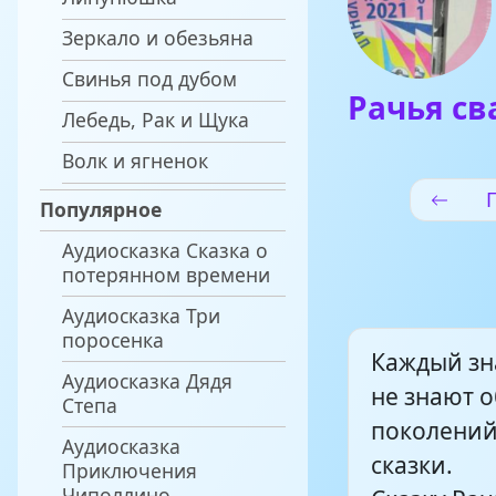
Зеркало и обезьяна
Свинья под дубом
Рачья св
Лебедь, Рак и Щука
Волк и ягненок
Популярное
Аудиосказка Сказка о
потерянном времени
Аудиосказка Три
поросенка
Каждый зн
Аудиосказка Дядя
не знают 
Степа
поколений
Аудиосказка
сказки.
Приключения
Чиполлино