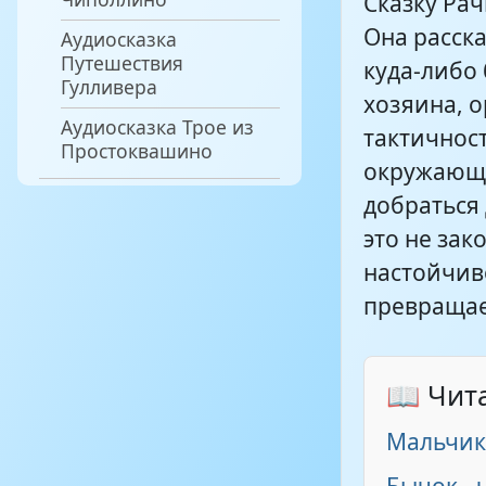
Сказку Рач
Она расска
Аудиосказка
Путешествия
куда-либо
Гулливера
хозяина, 
Аудиосказка Трое из
тактичност
Простоквашино
окружающи
добраться 
это не за
настойчиво
превращае
📖 Чит
Мальчи