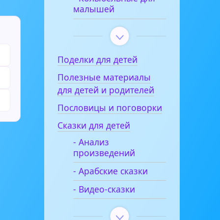
малышей
Поделки для детей
Полезные материалы
для детей и родителей
Пословицы и поговорки
Сказки для детей
- Анализ
произведений
- Арабские сказки
- Видео-сказки