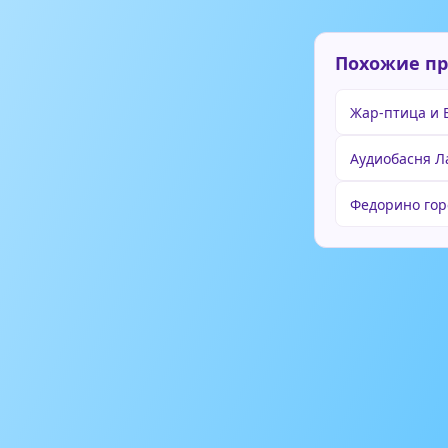
Похожие п
Жар-птица и 
Аудиобасня Л
Федорино гор