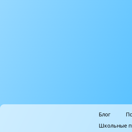
Блог
По
Школьные п