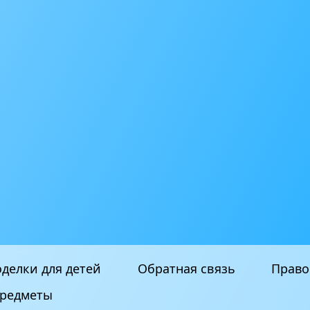
делки для детей
Обратная связь
Право
редметы