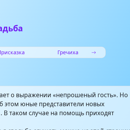
адьба
Присказка
Гречиха
ает о выражении «непрошеный гость». Но
об этом юные представители новых
. В таком случае на помощь приходят