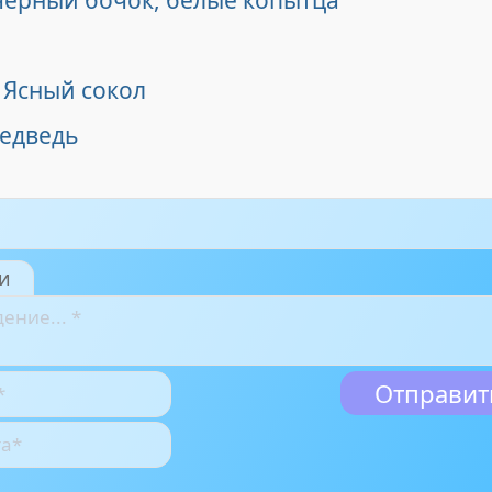
 чёрный бочок, белые копытца
 Ясный сокол
медведь
и