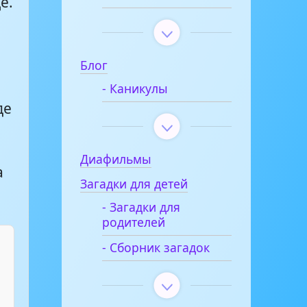
е.
Блог
- Каникулы
де
Диафильмы
а
Загадки для детей
- Загадки для
родителей
- Сборник загадок