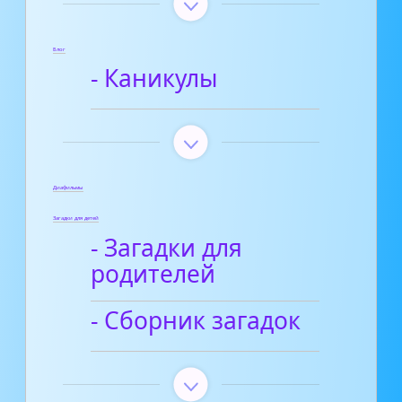
Блог
- Каникулы
Диафильмы
Загадки для детей
- Загадки для
родителей
- Сборник загадок