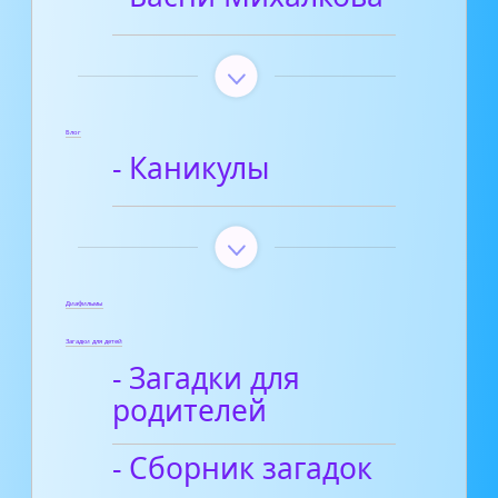
Блог
- Каникулы
Диафильмы
Загадки для детей
- Загадки для
родителей
- Сборник загадок