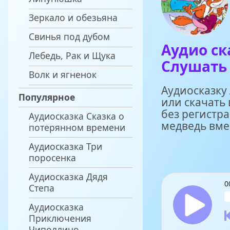
Зеркало и обезьяна
Свинья под дубом
Аудио ск
Лебедь, Рак и Щука
Слушать 
Волк и ягненок
Аудиосказку
Популярное
или скачать
без регистр
Аудиосказка Сказка о
медведь вме
потерянном времени
Аудиосказка Три
поросенка
Аудиосказка Дядя
0
Степа
Аудиосказка
Приключения
Чиполлино