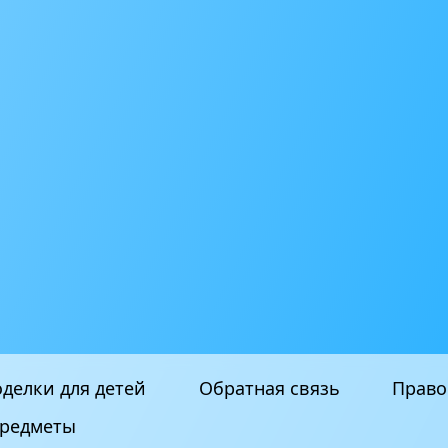
делки для детей
Обратная связь
Право
редметы