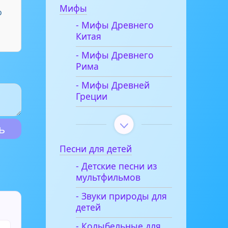
Мифы
о
- Мифы Древнего
Китая
- Мифы Древнего
Рима
- Мифы Древней
Греции
Песни для детей
- Детские песни из
мультфильмов
- Звуки природы для
детей
- Колыбельные для