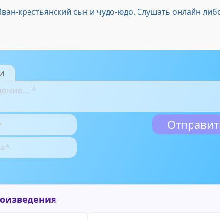
Иван-крестьянский сын и чудо-юдо. Слушать онлайн либ
и
роизведения