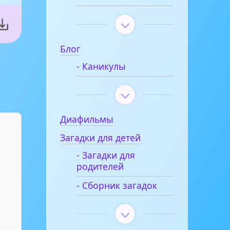
Блог
- Каникулы
Диафильмы
Загадки для детей
- Загадки для
родителей
- Сборник загадок