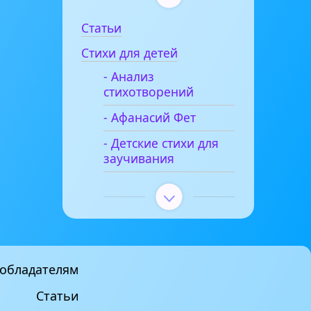
Статьи
Стихи для детей
- Анализ
стихотворений
- Афанасий Фет
- Детские стихи для
заучивания
обладателям
Статьи