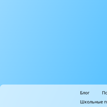
Блог
По
Школьные п