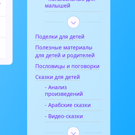
.
малышей
Поделки для детей
Полезные материалы
для детей и родителей
Пословицы и поговорки
Сказки для детей
- Анализ
произведений
- Арабские сказки
- Видео-сказки