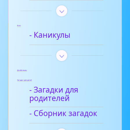
Блог
- Каникулы
Диафильмы
Загадки для детей
- Загадки для
родителей
- Сборник загадок