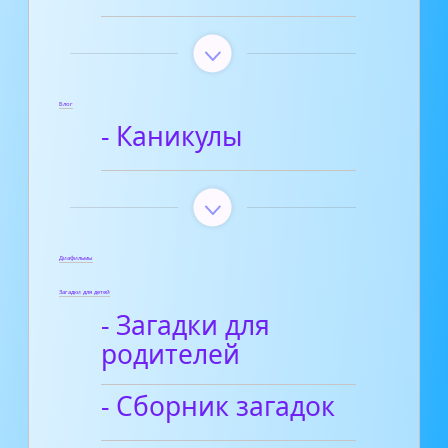
Блог
- Каникулы
Диафильмы
Загадки для детей
- Загадки для
родителей
- Сборник загадок