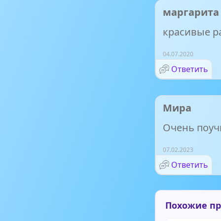
маргарита
красивые р
04.07.2020
Ответить
Мира
Очень поуч
07.02.2023
Ответить
Похожие п