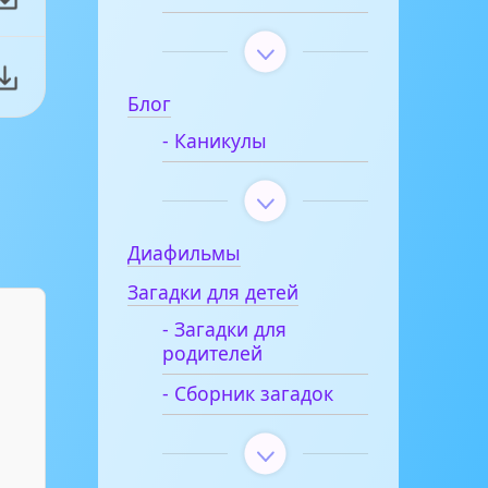
Блог
- Каникулы
Диафильмы
Загадки для детей
- Загадки для
родителей
- Сборник загадок