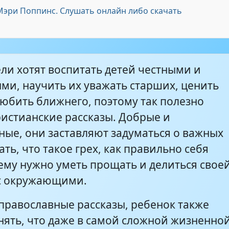
 Мэри Поппинс. Слушать онлайн либо скачать
адостью
16:07
ли хотят воспитать детей честными и
ть
11:26
ми, научить их уважать старших, ценить
любить ближнего, поэтому так полезно
вочки
7:04
ристианские рассказы. Добрые и
ные, они заставляют задуматься о важных
ли братика
3:47
ать, что такое грех, как правильно себя
чему нужно уметь прощать и делиться свое
с окружающими.
8:44
православные рассказы, ребенок также
нять, что даже в самой сложной жизненно
13:47