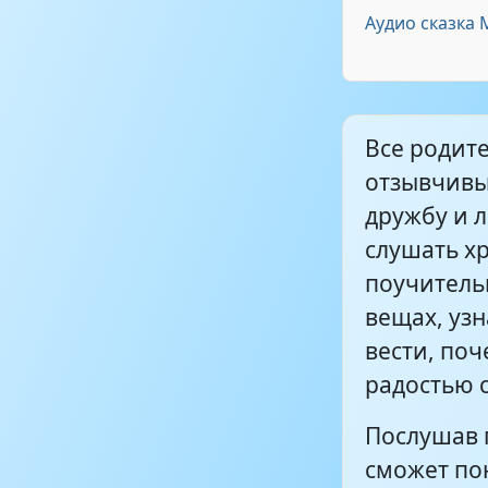
Аудио сказка
Поделись р
Все родите
Умей проща
отзывчивы
дружбу и 
Молитва де
слушать х
поучитель
Мне подари
вещах, узн
вести, по
радостью 
Не кради
Послушав 
сможет по
Кто богат...