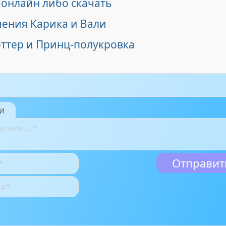
 онлайн либо скачать
ения Карика и Вали
оттер и Принц-полукровка
и