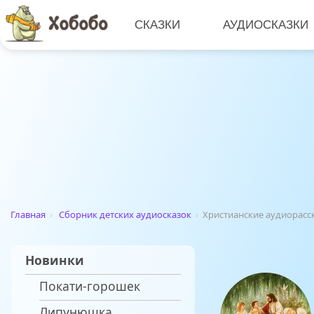
СКАЗКИ
АУДИОСКАЗКИ
Главная
›
Сборник детских аудиосказок
›
Христианские аудиорасс
Новинки
Покати-горошек
Липунюшка