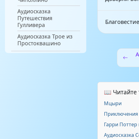
Аудиосказка
Путешествия
Благовестие
Гулливера
Аудиосказка Трое из
Простоквашино
Черный сне
А
Имя Иисуса
Светлячок
📖 Читайте
Мцыри
В рождеств
Приключения 
Гарри Поттер 
Аудиосказка С
Божья пом