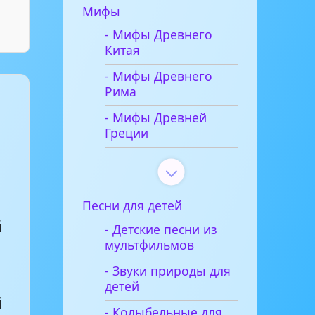
Мифы
- Мифы Древнего
Китая
- Мифы Древнего
Рима
- Мифы Древней
Греции
Песни для детей
й
- Детские песни из
мультфильмов
- Звуки природы для
детей
й
- Колыбельные для