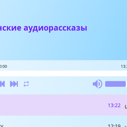
нские аудиорассказы
0:00
13:
13:22
гу
12:19