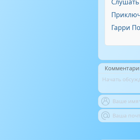
Слушать
Приключ
Гарри П
Комментари