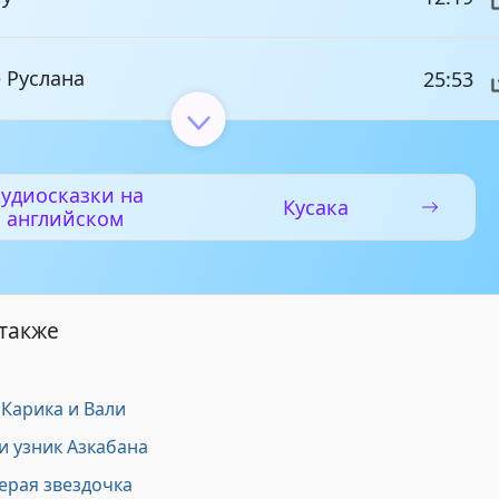
 Руслана
25:53
г
2:28
удиосказки на
Кусака
английском
2:34
8:33
 также
енскую ночь
10:41
Карика и Вали
и узник Азкабана
ерая звездочка
ощь
8:49