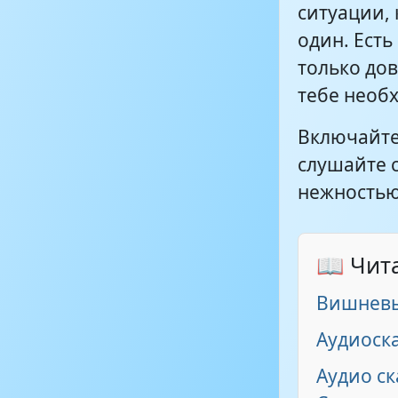
ситуации, 
один. Ест
Гроза
только дов
тебе необ
Включайте
слушайте 
нежностью,
📖 Чит
Вишневы
Аудиоск
Аудио ск