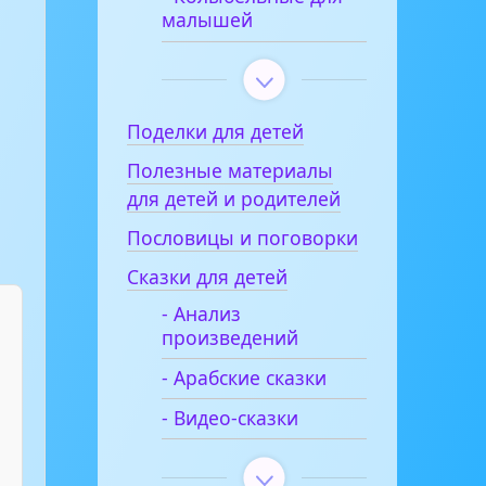
малышей
Поделки для детей
Полезные материалы
для детей и родителей
Пословицы и поговорки
Сказки для детей
- Анализ
произведений
- Арабские сказки
- Видео-сказки