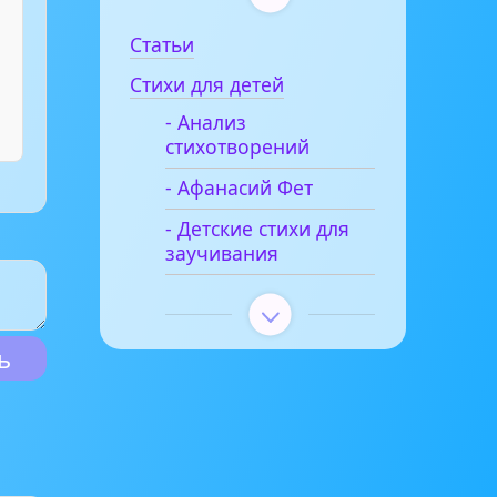
Статьи
Стихи для детей
- Анализ
стихотворений
- Афанасий Фет
- Детские стихи для
заучивания