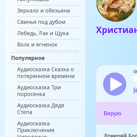
Зеркало и обезьяна
Свинья под дубом
Христиа
Лебедь, Рак и Щука
Волк и ягненок
Популярное
Аудиосказка Сказка о
0
потерянном времени
Аудиосказка Три
поросенка
Аудиосказка Дядя
Степа
Верую
Аудиосказка
Приключения
Доверяй Бо
Чиполлино