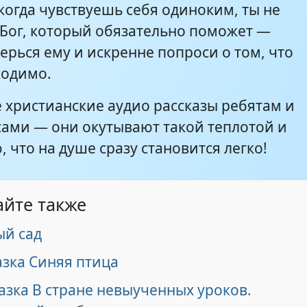
когда чувствуешь себя одиноким, ты не
ь Бог, который обязательно поможет —
20:50
ерься ему и искренне попроси о том, что
ходимо.
 христианские аудио рассказы ребятам и
сами — они окутывают такой теплотой и
 что на душе сразу становится легко!
айте также
й сад
азка Синяя птица
азка В стране невыученных уроков.