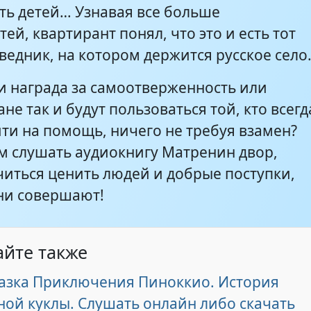
ть детей… Узнавая все больше
ей, квартирант понял, что это и есть тот
едник, на котором держится русское село
ли награда за самоотверженность или
не так и будут пользоваться той, кто всегд
йти на помощь, ничего не требуя взамен?
м слушать аудиокнигу Матренин двор,
читься ценить людей и добрые поступки,
ни совершают!
айте также
казка Приключения Пиноккио. История
ной куклы. Слушать онлайн либо скачать