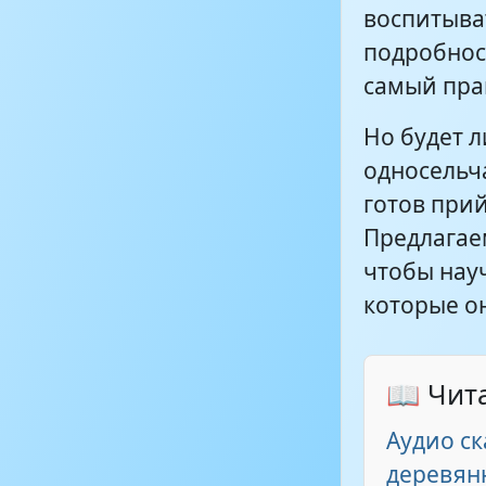
воспитыва
подробност
самый прав
Но будет 
односельча
готов при
Предлагае
чтобы нау
которые о
📖 Чит
Аудио с
деревян