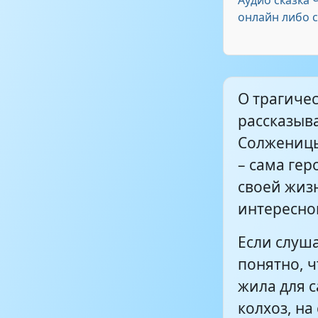
Аудио сказка 
онлайн либо 
О трагиче
рассказыв
Солженицы
– сама гер
своей жиз
интересно
Если слуша
понятно, 
жила для с
колхоз, на