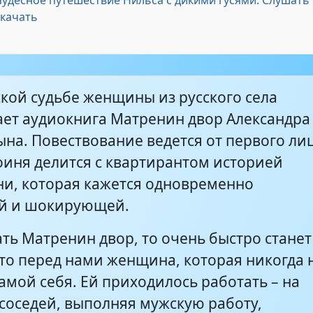
Чудесное путешествие Нильса с дикими гусями. Слушать
скачать
ской судьбе женщины из русского села
ает аудиокнига Матренин двор Александра
на. Повествование ведется от первого ли
оиня делится с квартирантом историей
ни, которая кажется одновременно
й и шокирующей.
ть Матренин двор, то очень быстро станет
что перед нами женщина, которая никогда 
амой себя. Ей приходилось работать – на
 соседей, выполняя мужскую работу,