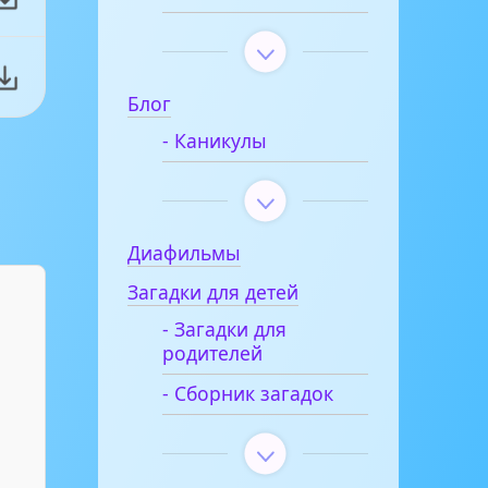
Блог
- Каникулы
Диафильмы
Загадки для детей
- Загадки для
родителей
- Сборник загадок