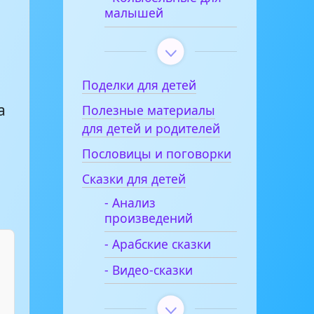
малышей
.
Поделки для детей
а
Полезные материалы
для детей и родителей
Пословицы и поговорки
Сказки для детей
- Анализ
произведений
- Арабские сказки
- Видео-сказки