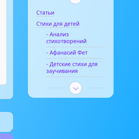
Статьи
Стихи для детей
- Анализ
стихотворений
- Афанасий Фет
- Детские стихи для
заучивания