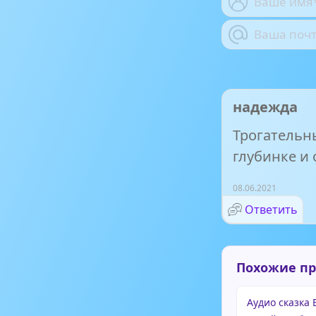
надежда
Трогательн
глубинке и 
08.06.2021
Ответить
Похожие п
Аудио сказка