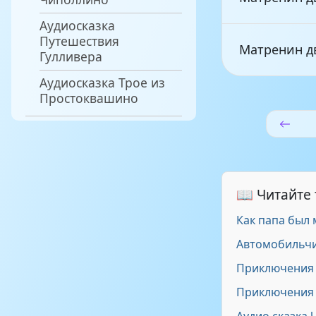
Аудиосказка
Путешествия
Матренин дв
Гулливера
Аудиосказка Трое из
Простоквашино
Матренин дв
Матренин дв
📖 Читайте
Как папа был
Автомобильчи
Приключения 
Приключения 