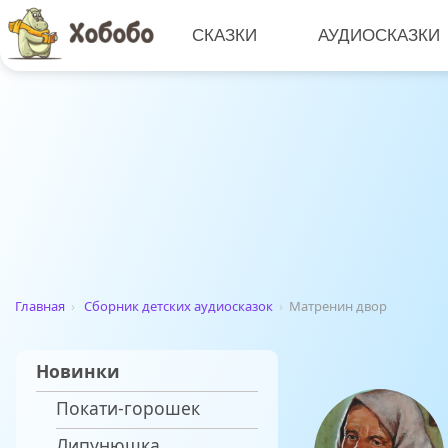
СКАЗКИ
АУДИОСКАЗКИ
Главная
›
Сборник детских аудиосказок
›
Матренин двор
Новинки
Покати-горошек
Липунюшка