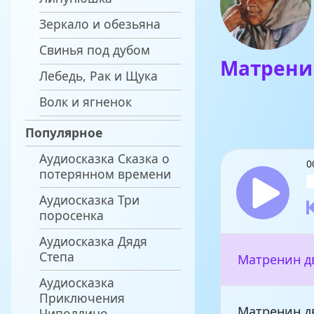
Зеркало и обезьяна
Свинья под дубом
Матрени
Лебедь, Рак и Щука
Волк и ягненок
Популярное
Аудиосказка Сказка о
0
потерянном времени
Аудиосказка Три
поросенка
Аудиосказка Дядя
Степа
Матренин дв
Аудиосказка
Приключения
Матренин дв
Чиполлино