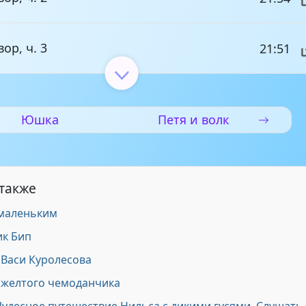
ор, ч. 3
21:51
ор, ч. 4
21:50
Юшка
Петя и волк
ор, ч. 5
22:32
 также
 маленьким
к Бип
Васи Куролесова
желтого чемоданчика