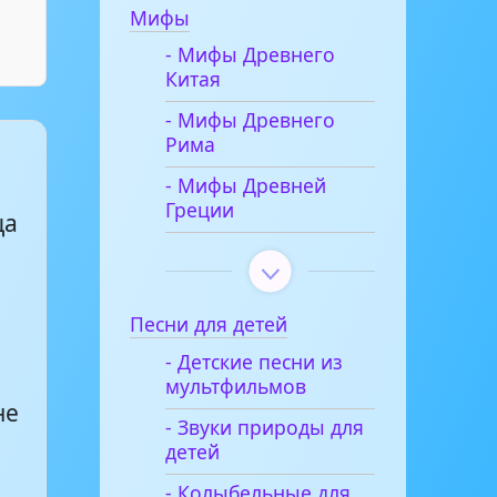
Мифы
- Мифы Древнего
Китая
- Мифы Древнего
Рима
- Мифы Древней
Греции
ца
Песни для детей
- Детские песни из
мультфильмов
не
- Звуки природы для
детей
- Колыбельные для