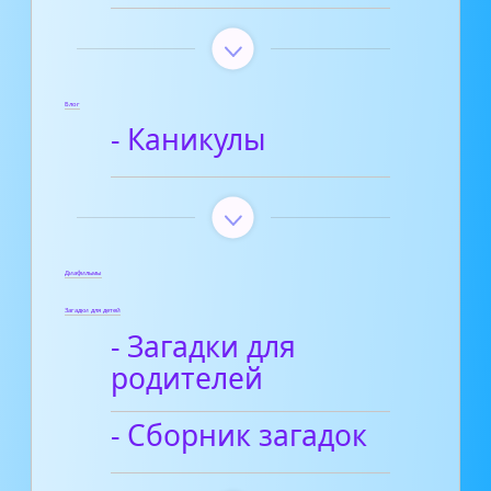
Блог
- Каникулы
Диафильмы
Загадки для детей
- Загадки для
родителей
- Сборник загадок