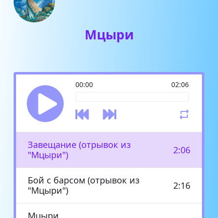
Мцыри
00:00
02:06
Завещание (отрывок из
2:06
"Мцыри")
Бой с барсом (отрывок из
2:16
"Мцыри")
Мцыри