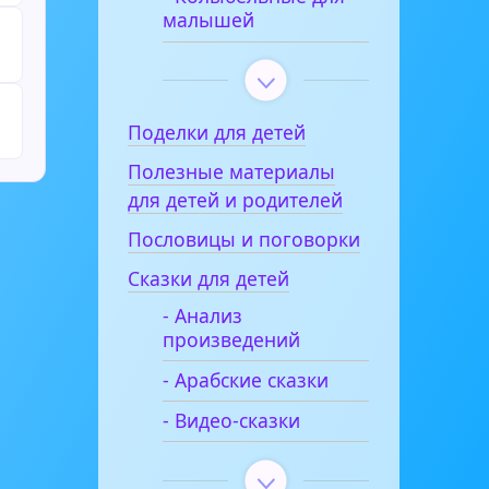
малышей
Поделки для детей
Полезные материалы
для детей и родителей
Пословицы и поговорки
Сказки для детей
- Анализ
произведений
- Арабские сказки
- Видео-сказки