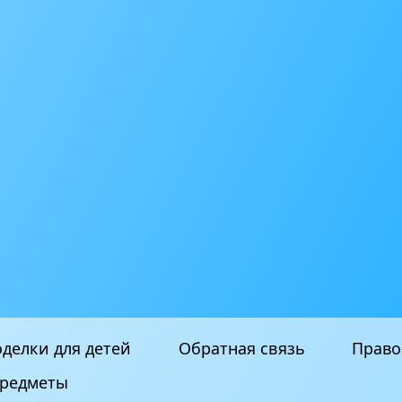
делки для детей
Обратная связь
Право
редметы