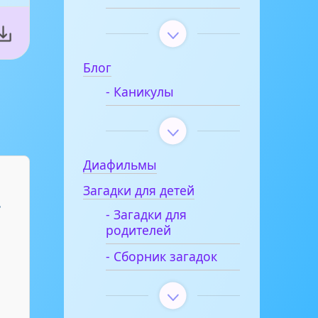
Блог
- Каникулы
Диафильмы
Загадки для детей
ь
- Загадки для
родителей
- Сборник загадок