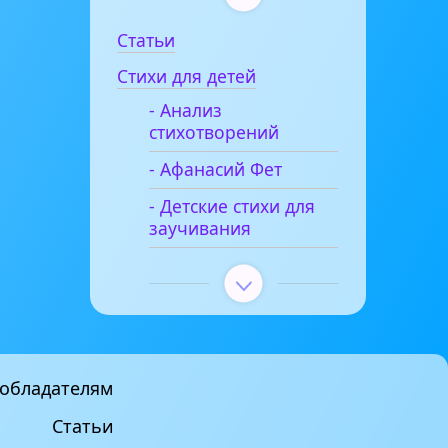
Статьи
Стихи для детей
- Анализ
стихотворений
- Афанасий Фет
- Детские стихи для
заучивания
обладателям
Статьи