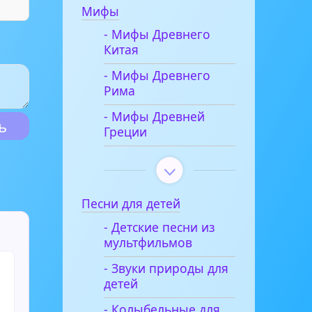
Мифы
- Мифы Древнего
Китая
- Мифы Древнего
Рима
- Мифы Древней
Греции
Песни для детей
- Детские песни из
мультфильмов
- Звуки природы для
детей
- Колыбельные для