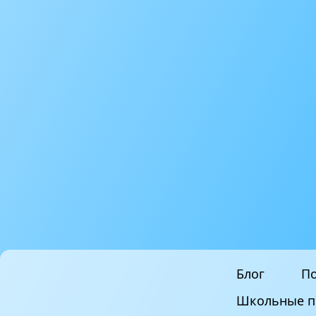
Блог
По
Школьные п