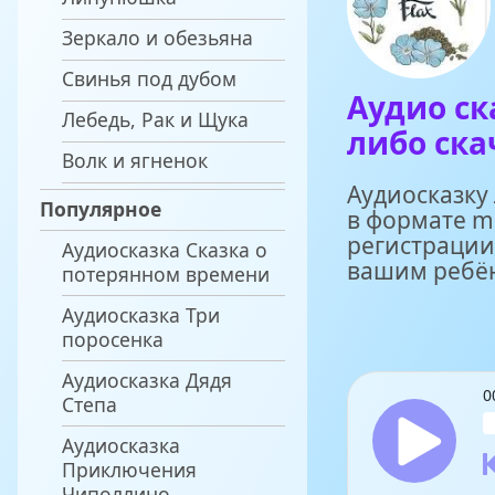
Зеркало и обезьяна
Свинья под дубом
Аудио ск
Лебедь, Рак и Щука
либо ска
Волк и ягненок
Аудиосказку
Популярное
в формате m
регистрации
Аудиосказка Сказка о
вашим ребё
потерянном времени
Аудиосказка Три
поросенка
Аудиосказка Дядя
0
Степа
Аудиосказка
Приключения
Чиполлино