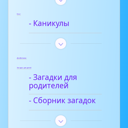
Блог
- Каникулы
Диафильмы
Загадки для детей
- Загадки для
родителей
- Сборник загадок