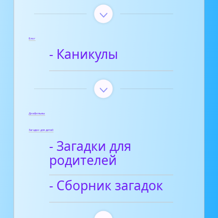
Блог
- Каникулы
Диафильмы
Загадки для детей
- Загадки для
родителей
- Сборник загадок