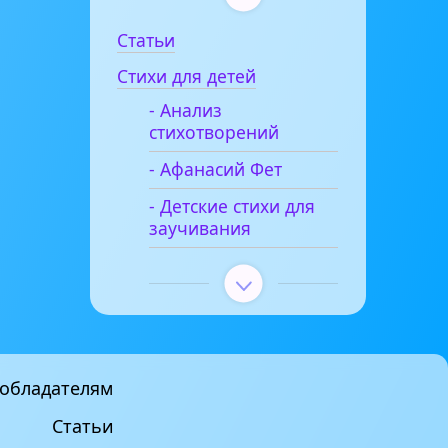
Статьи
Стихи для детей
- Анализ
стихотворений
- Афанасий Фет
- Детские стихи для
заучивания
обладателям
Статьи