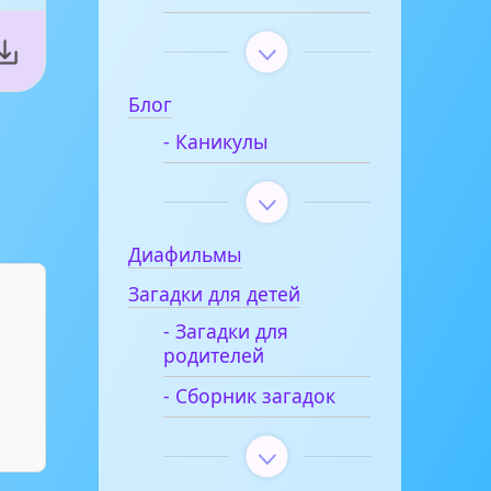
Блог
- Каникулы
Диафильмы
Загадки для детей
- Загадки для
родителей
- Сборник загадок