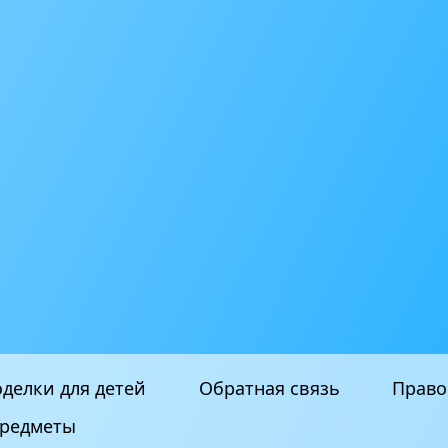
делки для детей
Обратная связь
Право
редметы