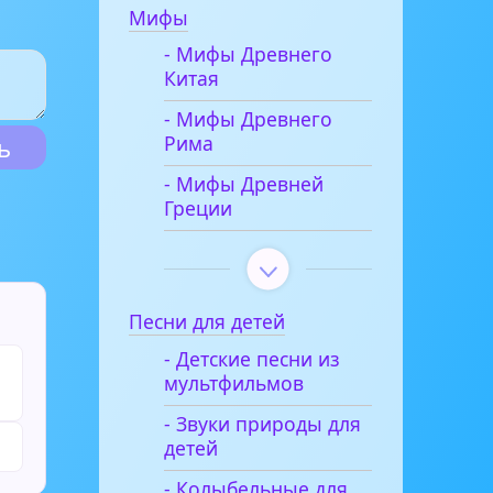
Мифы
- Мифы Древнего
Китая
- Мифы Древнего
Рима
- Мифы Древней
Греции
Песни для детей
- Детские песни из
мультфильмов
- Звуки природы для
детей
- Колыбельные для