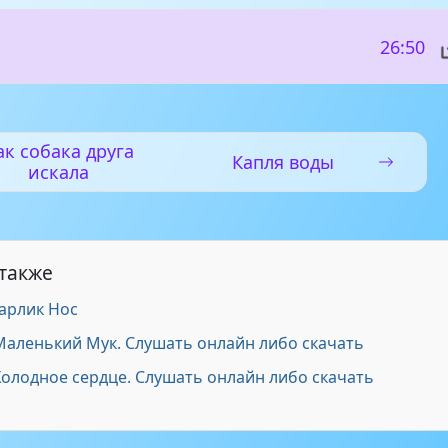
26:50
ак собака друга
Капля воды
искала
 также
Карлик Нос
 Маленький Мук. Слушать онлайн либо скачать
Холодное сердце. Слушать онлайн либо скачать