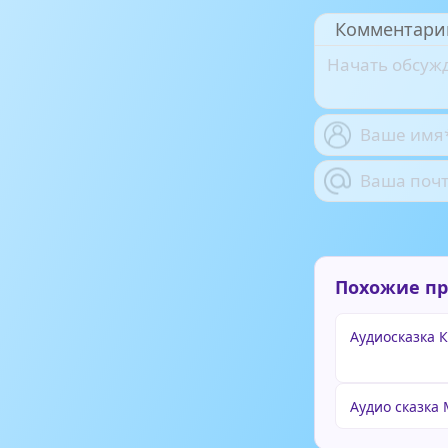
Комментари
Похожие п
Аудиосказка 
Аудио сказка