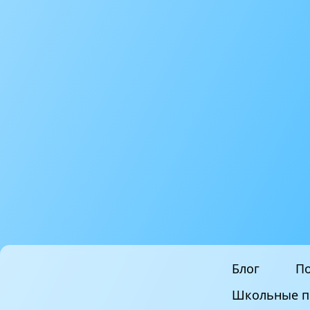
Блог
По
Школьные п