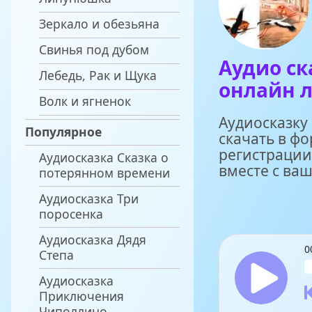
Зеркало и обезьяна
Свинья под дубом
Аудио ск
Лебедь, Рак и Щука
онлайн л
Волк и ягненок
Аудиосказку
Популярное
скачать в ф
регистрации
Аудиосказка Сказка о
вместе с ва
потерянном времени
Аудиосказка Три
поросенка
Аудиосказка Дядя
0
Степа
Аудиосказка
Приключения
Чиполлино