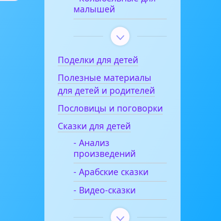
малышей
Поделки для детей
Полезные материалы
для детей и родителей
Пословицы и поговорки
Сказки для детей
- Анализ
произведений
- Арабские сказки
- Видео-сказки