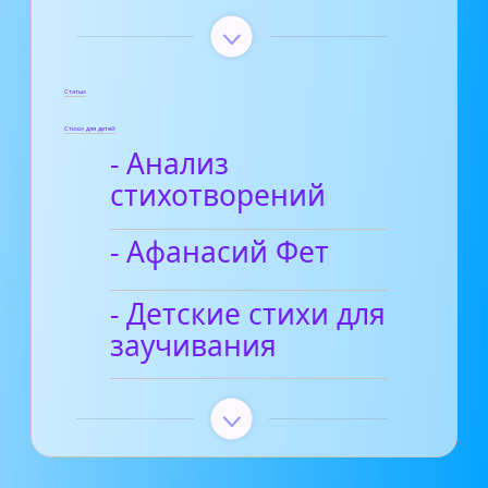
Статьи
Стихи для детей
- Анализ
стихотворений
- Афанасий Фет
- Детские стихи для
заучивания