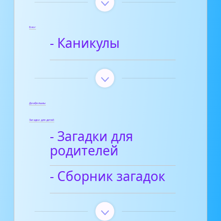
Блог
- Каникулы
Диафильмы
Загадки для детей
- Загадки для
родителей
- Сборник загадок