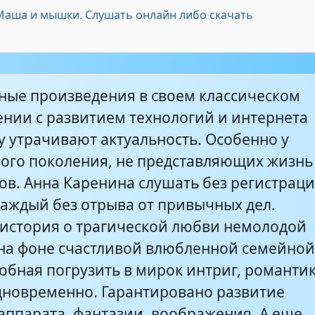
 Маша и мышки. Слушать онлайн либо скачать
ные произведения в своем классическом
ении с развитием технологий и интернета
у утрачивают актуальность. Особенно у
ого поколения, не представляющих жизнь
тов. Анна Каренина слушать без регистрац
каждый без отрыва от привычных дел.
 история о трагической любви немолодой
а фоне счастливой влюбленной семейно
собная погрузить в мирок интриг, романти
одновременно. Гарантировано развитие
 аппарата, фантазии, воображения. А еще