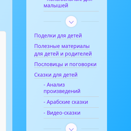
малышей
Поделки для детей
Полезные материалы
для детей и родителей
Пословицы и поговорки
Сказки для детей
- Анализ
произведений
- Арабские сказки
- Видео-сказки