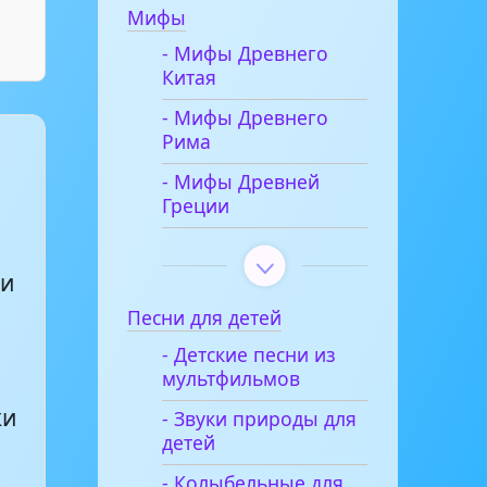
Мифы
- Мифы Древнего
Китая
- Мифы Древнего
Рима
- Мифы Древней
Греции
ии
Песни для детей
- Детские песни из
мультфильмов
й
ки
- Звуки природы для
детей
- Колыбельные для