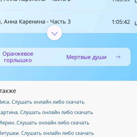
й, Анна Каренина - Часть 3
1:05:42
й, Анна Каренина - Часть 4
1:04:07
Оранжевое
Мертвые души
горлышко
й, Анна Каренина - Часть 5
1:05:34
й, Анна Каренина - Часть 6
1:46:53
 также
Лиса. Слушать онлайн либо скачать
Картина. Слушать онлайн либо скачать
Мерин. Слушать онлайн либо скачать
Петушки. Слушать онлайн либо скачать