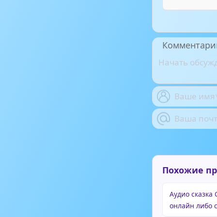
Комментари
Похожие п
Аудио сказка 
онлайн либо 