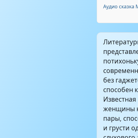
Аудио сказка
Литератур
представл
потихоньк
современн
без гадже
способен 
Известная
женщины н
пары, спо
и грусти 
слухового