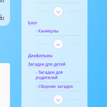
Блог
- Каникулы
Диафильмы
Загадки для детей
- Загадки для
родителей
- Сборник загадок