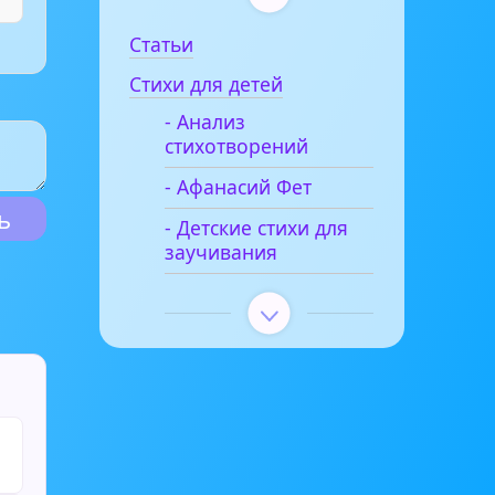
Статьи
Стихи для детей
- Анализ
стихотворений
- Афанасий Фет
- Детские стихи для
заучивания