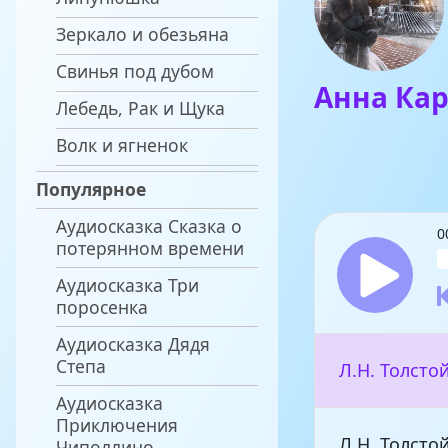
Зеркало и обезьяна
Свинья под дубом
Анна Ка
Лебедь, Рак и Щука
Волк и ягненок
Популярное
Аудиосказка Сказка о
0
потерянном времени
Аудиосказка Три
поросенка
Аудиосказка Дядя
Степа
Л.Н. Толсто
Аудиосказка
Приключения
Л.Н. Толсто
Чиполлино