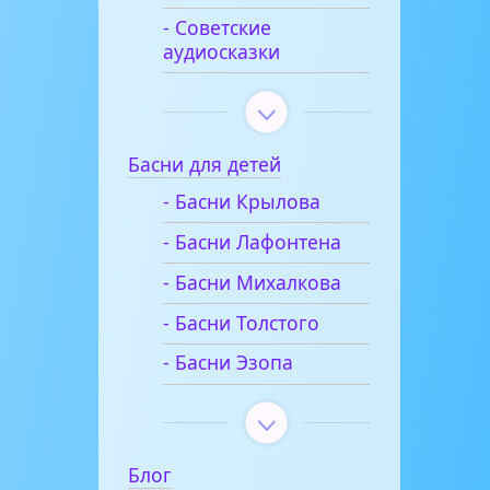
- Советские
аудиосказки
Басни для детей
- Басни Крылова
- Басни Лафонтена
- Басни Михалкова
- Басни Толстого
- Басни Эзопа
Блог