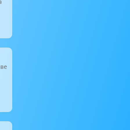
а
тве