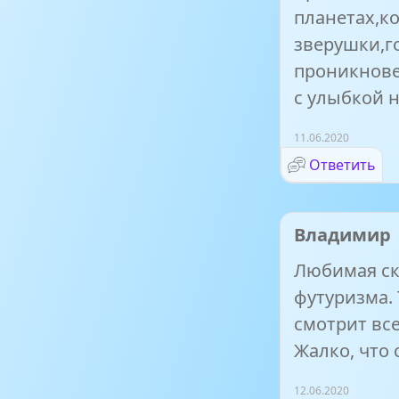
планетах,к
зверушки,г
проникнове
с улыбкой н
11.06.2020
Ответить
Владимир
Любимая ск
футуризма.
смотрит все
Жалко, что 
12.06.2020