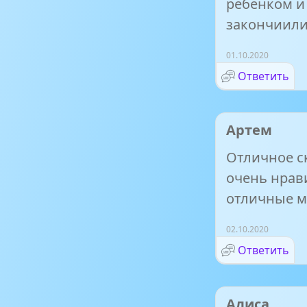
ребенком и
закончиили 
01.10.2020
Ответить
Артем
Отличное с
очень нрав
отличные м
02.10.2020
Ответить
Алиса