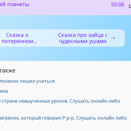
ьей планеты
55:06
Сказка о
Сказка про зайца с
потерянном
чудесными ушами
времени
 также
Слоненок пошел учиться
Умка
В стране невыученных уроков. Слушать онлайн либо
Тигрёнок, который говорил Р-р-р. Слушать онлайн либо