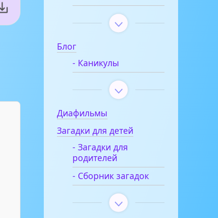
Блог
- Каникулы
Диафильмы
Загадки для детей
- Загадки для
родителей
- Сборник загадок