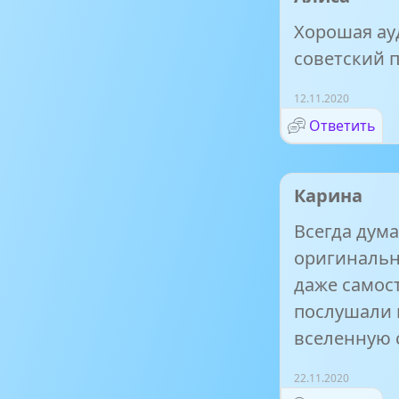
Хорошая ау
советский 
12.11.2020
Ответить
Карина
Всегда дума
оригинальн
даже самос
послушали 
вселенную 
22.11.2020