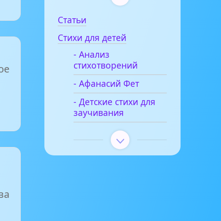
Статьи
Стихи для детей
- Анализ
стихотворений
ое
- Афанасий Фет
- Детские стихи для
заучивания
ва