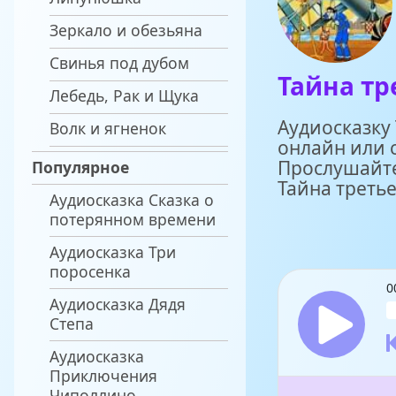
Зеркало и обезьяна
Свинья под дубом
Тайна тр
Лебедь, Рак и Щука
Аудиосказку
Волк и ягненок
онлайн или 
Прослушайте
Популярное
Тайна треть
Аудиосказка Сказка о
потерянном времени
Аудиосказка Три
поросенка
0
Аудиосказка Дядя
Степа
Аудиосказка
Приключения
Чиполлино