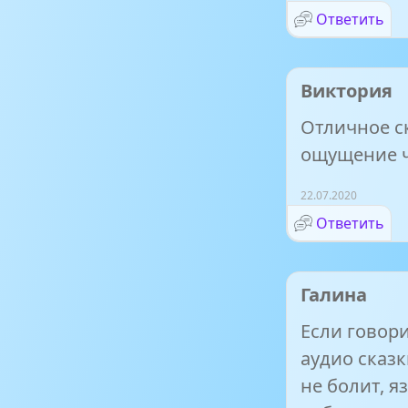
Ответить
Виктория
Отличное с
ощущение чт
22.07.2020
Ответить
Галина
Если говори
аудио сказк
не болит, я