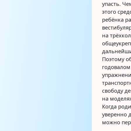
упасть. Ч
этого сред
ребёнка р
вестибуляр
на трёхко
общеукреп
дальнейши
Поэтому о
годовалом
упражнени
транспорт
свободу де
на моделях
Когда роди
уверенно д
можно пер