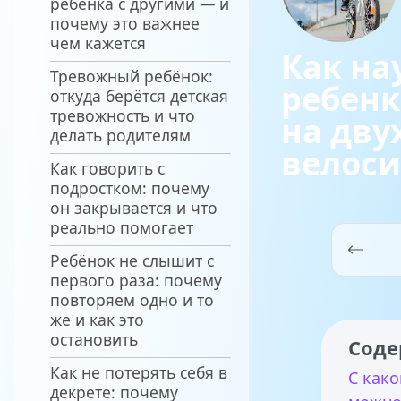
ребёнка с другими — и
почему это важнее
чем кажется
Как на
Тревожный ребёнок:
ребенк
откуда берётся детская
тревожность и что
на дву
делать родителям
велоси
Как говорить с
подростком: почему
он закрывается и что
реально помогает
Ребёнок не слышит с
первого раза: почему
кот
повторяем одно и то
же и как это
остановить
Соде
Как не потерять себя в
С како
декрете: почему