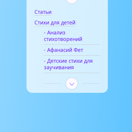
Статьи
Стихи для детей
- Анализ
стихотворений
- Афанасий Фет
- Детские стихи для
заучивания