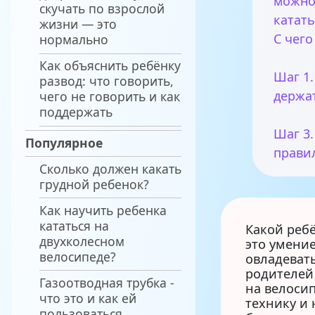
можно
скучать по взрослой
катать
жизни — это
С чего
нормально
Как объяснить ребёнку
Шаг 1
развод: что говорить,
держа
чего не говорить и как
поддержать
Шаг 3
Популярное
прави
Сколько должен какать
грудной ребенок?
Как научить ребенка
кататься на
Какой ребё
двухколесном
это умение
велосипеде?
овладевать
родителей
Газоотводная трубка -
на велосип
что это и как ей
технику и
пользоваться