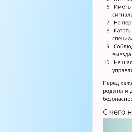
Иметь 
сигнал
Не пер
Катать
специа
Соблюд
выезда
Не шал
управл
Перед каж
родители 
безопаснос
С чего 