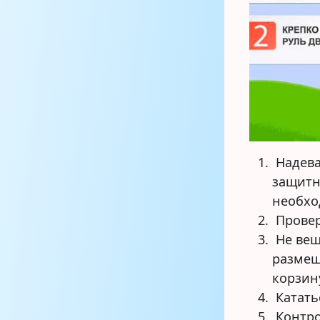
Надева
защитн
необхо
Провер
Не веш
размещ
корзин
Катать
Контро