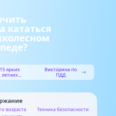
учить
а кататься
хколесном
педе?
15 ярких
Викторина по
летних
ПДД
поделок,
орые можно
сделать с
детьми
ржание
го возраста
Техника безопасности