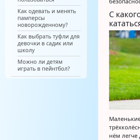
безопасно
Как одевать и менять
С каког
памперсы
кататьс
новорожденному?
Как выбрать туфли для
девочки в садик или
школу
Можно ли детям
играть в пейнтбол?
Маленькие
трёхколёсн
нём легче 