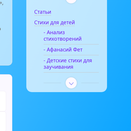
»,
Статьи
Стихи для детей
о
- Анализ
стихотворений
- Афанасий Фет
- Детские стихи для
заучивания