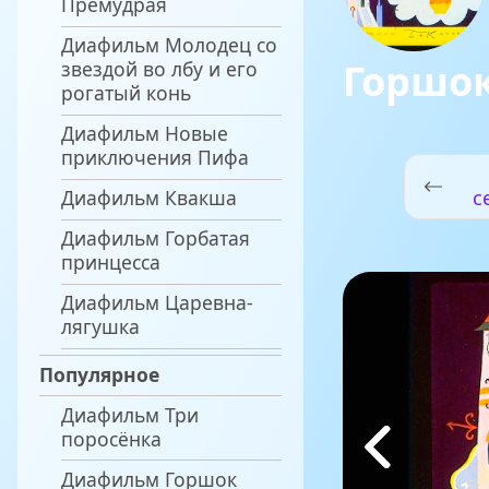
Премудрая
Диафильм Молодец со
Горшо
звездой во лбу и его
рогатый конь
Диафильм Новые
приключения Пифа
Диафильм Квакша
с
Диафильм Горбатая
принцесса
Диафильм Царевна-
лягушка
Популярное
Диафильм Три
поросёнка
Диафильм Горшок