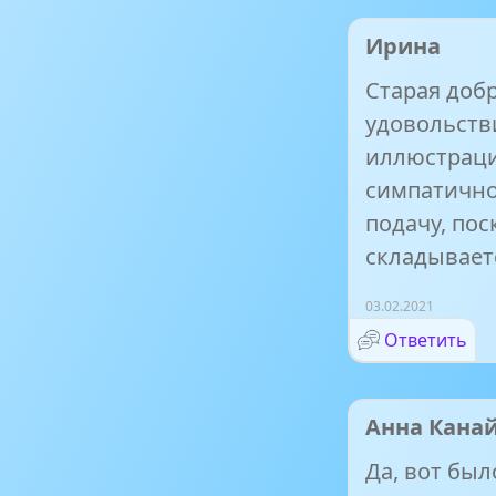
Ирина
Старая доб
удовольств
иллюстраци
симпатично
подачу, пос
складывает
03.02.2021
Ответить
Анна Кана
Да, вот был