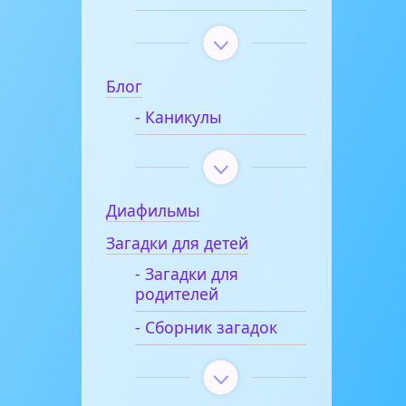
Блог
- Каникулы
Диафильмы
Загадки для детей
- Загадки для
родителей
- Сборник загадок