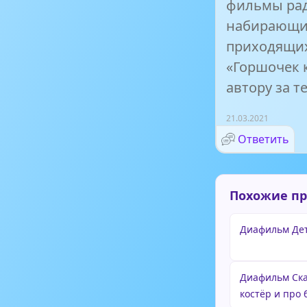
фильмы рад
набирающих
приходящих
«Горшочек 
автору за т
21.03.2021
Ответить
Похожие п
Диафильм Дет
Диафильм Ска
костёр и про 