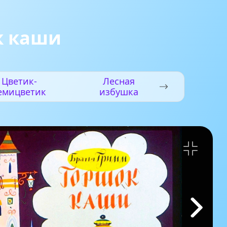
к каши
Цветик-
Лесная
емицветик
избушка