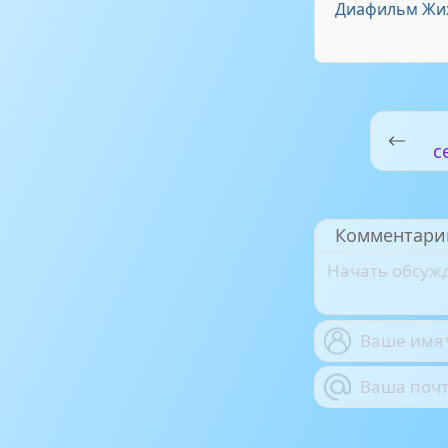
Диафильм Жи
с
Комментари