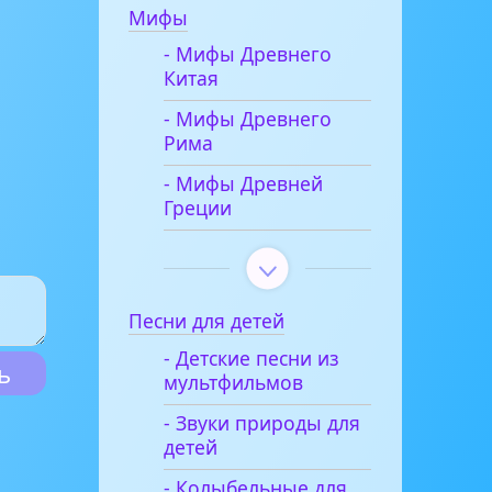
Мифы
- Мифы Древнего
Китая
- Мифы Древнего
Рима
- Мифы Древней
Греции
Песни для детей
- Детские песни из
мультфильмов
- Звуки природы для
детей
- Колыбельные для