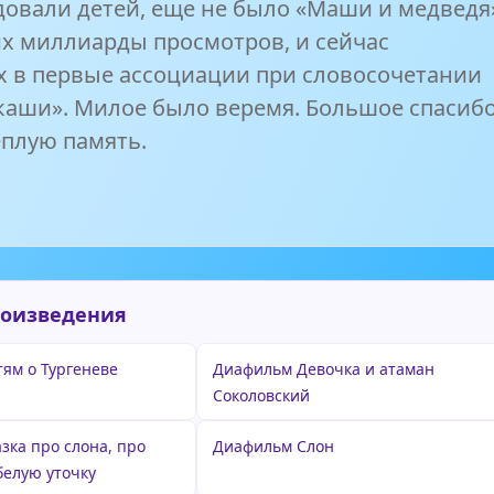
овали детей, еще не было «Маши и медведя
 миллиарды просмотров, и сейчас
 в первые ассоциации при словосочетании
каши». Милое было веремя. Большое спасиб
еплую память.
роизведения
ям о Тургеневе
Диафильм Девочка и атаман
Соколовский
зка про слона, про
Диафильм Слон
белую уточку