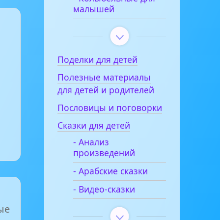
малышей
Поделки для детей
Полезные материалы
для детей и родителей
Пословицы и поговорки
Сказки для детей
- Анализ
произведений
- Арабские сказки
- Видео-сказки
ые