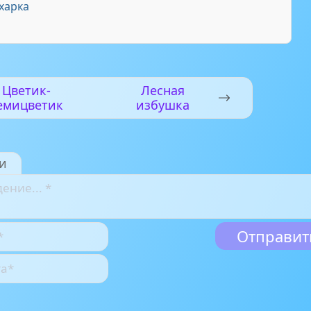
харка
Цветик-
Лесная
емицветик
избушка
и