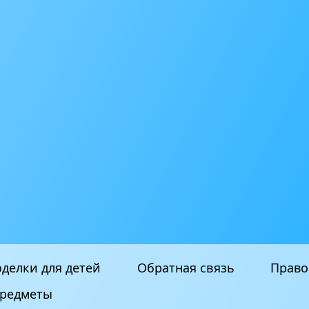
делки для детей
Обратная связь
Право
редметы