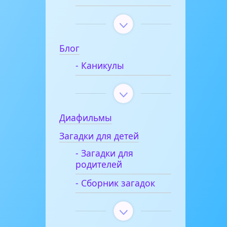
Блог
- Каникулы
Диафильмы
Загадки для детей
- Загадки для
родителей
- Сборник загадок