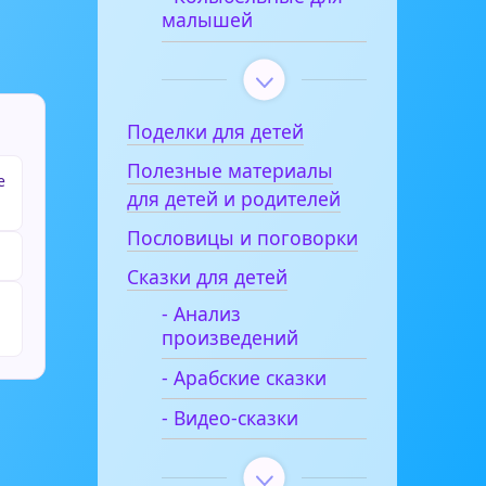
малышей
Поделки для детей
Полезные материалы
е
для детей и родителей
Пословицы и поговорки
Сказки для детей
- Анализ
произведений
- Арабские сказки
- Видео-сказки