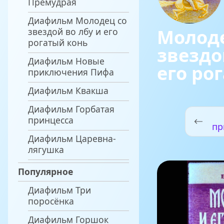
Премудрая
Диафильм Молодец со
Молоде
звездой во лбу и его
рогатый конь
звездо
Диафильм Новые
его ро
приключения Пифа
Диафильм Квакша
Диафильм Горбатая
принцесса
пр
Диафильм Царевна-
лягушка
Популярное
Диафильм Три
поросёнка
Диафильм Горшок