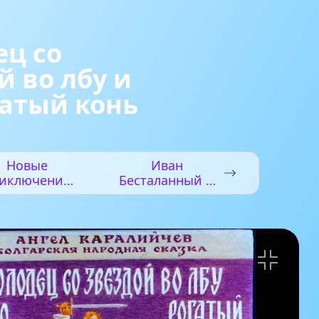
ц со
й во лбу и
гатый конь
Новые
Иван
иключения
Бесталанный и
Пифа
Елена
Премудрая