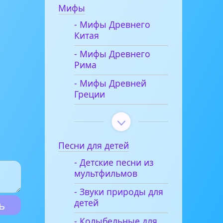
Мифы
- Мифы Древнего
Китая
- Мифы Древнего
Рима
- Мифы Древней
Греции
Песни для детей
- Детские песни из
мультфильмов
- Звуки природы для
детей
- Колыбельные для