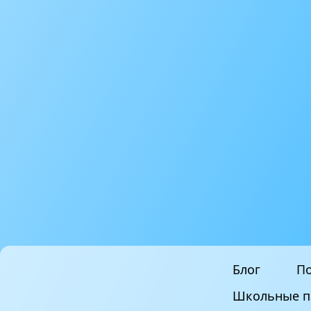
Блог
По
Школьные п