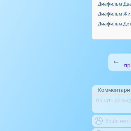
Диафильм Два
Диафильм Жи
Диафильм Дет
пр
Комментари