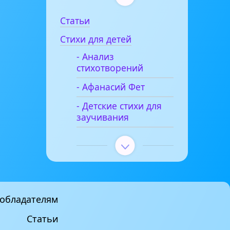
Статьи
Стихи для детей
- Анализ
стихотворений
- Афанасий Фет
- Детские стихи для
заучивания
обладателям
Статьи