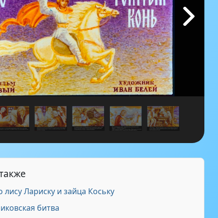
 также
 лису Лариску и зайца Коську
иковская битва