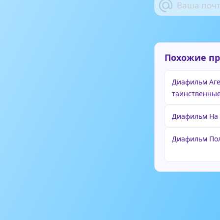
Похожие п
Диафильм Аге
таинственные
Диафильм На
Диафильм Пол