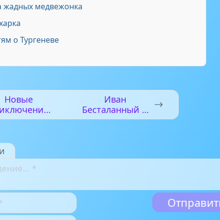
 жадных медвежонка
харка
ям о Тургеневе
Новые
Иван
иключения
Бесталанный и
Пифа
Елена
Премудрая
и