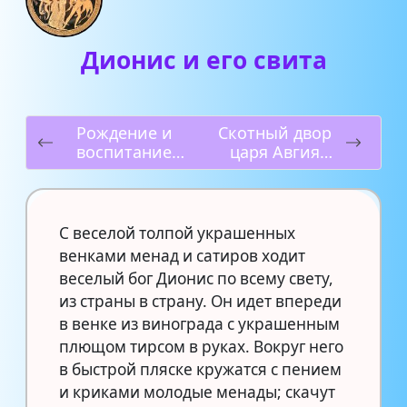
Дионис и его свита
Рождение и
Скотный двор
воспитание
царя Авгия
Диониса
(Шестой
подвиг)
С веселой толпой украшенных
венками менад и сатиров ходит
веселый бог Дионис по всему свету,
из страны в страну. Он идет впереди
в венке из винограда с украшенным
плющом тирсом в руках. Вокруг него
в быстрой пляске кружатся с пением
и криками молодые менады; скачут