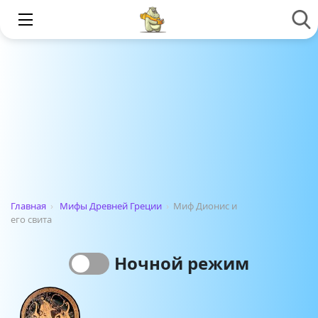
Главная
›
Мифы Древней Греции
›
Миф Дионис и
его свита
Ночной режим