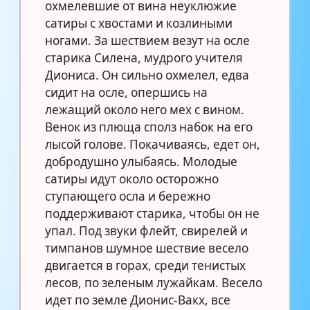
охмелевшие от вина неуклюжие
сатиры с хвостами и козлиными
ногами. За шествием везут на осле
старика Силена, мудрого учителя
Диониса. Он сильно охмелел, едва
сидит на осле, опершись на
лежащий около него мех с вином.
Венок из плюща сполз набок на его
лысой голове. Покачиваясь, едет он,
добродушно улыбаясь. Молодые
сатиры идут около осторожно
ступающего осла и бережно
поддерживают старика, чтобы он не
упал. Под звуки флейт, свирелей и
тимпанов шумное шествие весело
двигается в горах, среди тенистых
лесов, по зеленым лужайкам. Весело
идет по земле Дионис-Вакх, все