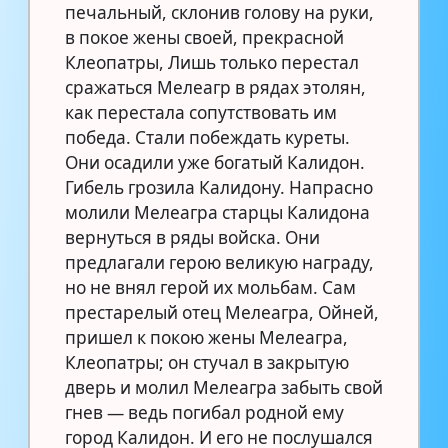
печальный, склонив голову на руки,
в покое жены своей, прекрасной
Клеопатры, Лишь только перестал
сражаться Мелеагр в рядах этолян,
как перестала сопутствовать им
победа. Стали побеждать куреты.
Они осадили уже богатый Калидон.
Гибель грозила Калидону. Напрасно
молили Мелеагра старцы Калидона
вернуться в ряды войска. Они
предлагали герою великую награду,
но не внял герой их мольбам. Сам
престарелый отец Мелеагра, Ойней,
пришел к покою жены Мелеагра,
Клеопатры; он стучал в закрытую
дверь и молил Мелеагра забыть свой
гнев — ведь погибал родной ему
город Калидон. И его не послушался