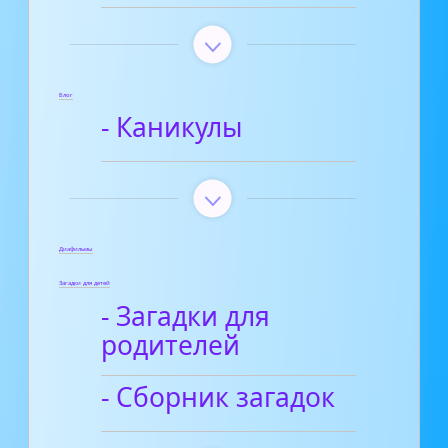
Блог
- Каникулы
Диафильмы
Загадки для детей
- Загадки для
родителей
- Сборник загадок