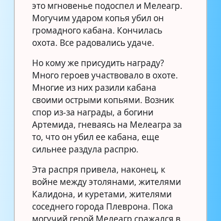
это мгновенье подоспел и Мелеагр.
Могучим ударом копья убил он
громадного кабана. Кончилась
охота. Все радовались удаче.
Но кому же присудить награду?
Много героев участвовало в охоте.
Многие из них разили кабана
своими острыми копьями. Возник
спор из-за награды, а богини
Артемида, гневаясь на Мелеагра за
то, что он убил ее кабана, еще
сильнее раздула распрю.
Эта распря привела, наконец, к
войне между этолянами, жителями
Калидона, и куретами, жителями
соседнего города Плеврона. Пока
могучий герой Мелеагр сражался в