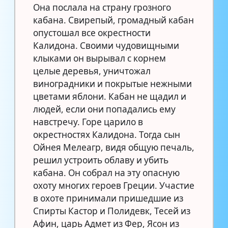
Она послала на страну грозного
кабана. Свирепый, громадный кабан
опустошал все окрестности
Калидона. Своими чудовищными
клыками он вырывал с корнем
целые деревья, уничтожал
виноградники и покрытые нежными
цветами яблони. Кабан не щадил и
людей, если они попадались ему
навстречу. Горе царило в
окрестностях Калидона. Тогда сын
Ойнея Мелеагр, видя общую печаль,
решил устроить облаву и убить
кабана. Он собрал на эту опасную
охоту многих героев Греции. Участие
в охоте принимали пришедшие из
Спирты Кастор и Полидевк, Тесей из
Афин, царь Адмет из Фер, Ясон из