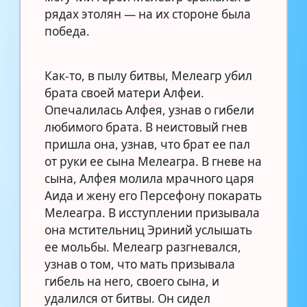
рядах этолян — на их стороне была
победа.
Как-то, в пылу битвы, Мелеагр убил
брата своей матери Алфеи.
Опечалилась Алфея, узнав о гибели
любимого брата. В неистовый гнев
пришла она, узнав, что брат ее пал
от руки ее сына Мелеагра. В гневе на
сына, Алфея молила мрачного царя
Аида и жену его Персефону покарать
Мелеагра. В исступлении призывала
она мстительниц Эриний услышать
ее мольбы. Мелеагр разгневался,
узнав о том, что мать призывала
гибель на него, своего сына, и
удалился от битвы. Он сидел