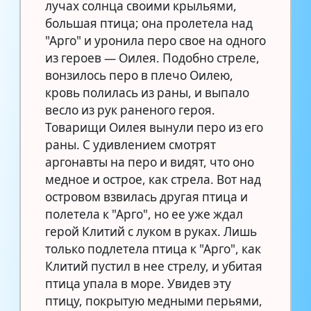
лучах солнца своими крыльями,
большая птица; она пролетела над
"Арго" и уронила перо свое на одного
из героев — Оилея. Подобно стреле,
вонзилось перо в плечо Оилею,
кровь полилась из раны, и выпало
весло из рук раненого героя.
Товарищи Оилея вынули перо из его
раны. С удивлением смотрят
аргонавты на перо и видят, что оно
медное и острое, как стрела. Вот над
островом взвилась другая птица и
полетела к "Арго", но ее уже ждал
герой Клитий с луком в руках. Лишь
только подлетела птица к "Арго", как
Клитий пустил в нее стрелу, и убитая
птица упала в море. Увидев эту
птицу, покрытую медными перьями,