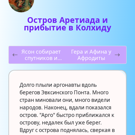
Остров Аретиада и
прибытие в Колхиду
Ясон собирает
Гера и Афина у
спутников и
Афродиты
готовится к
походу в
Колхиду
Долго плыли аргонавты вдоль
берегов Эвксинского Понта. Много
стран миновали они, много видели
народов. Наконец, вдали показался
остров. "Арго" быстро приближался к
острову, недалек был уже берег.
Вдруг с острова поднялась, сверкая в