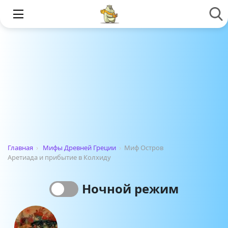
Главная
›
Мифы Древней Греции
›
Миф Остров
Аретиада и прибытие в Колхиду
Ночной режим