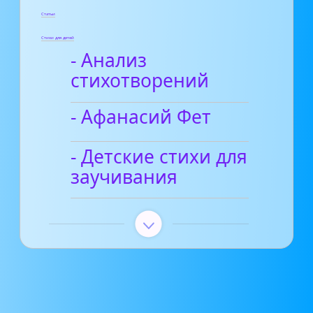
Статьи
Стихи для детей
- Анализ
стихотворений
- Афанасий Фет
- Детские стихи для
заучивания